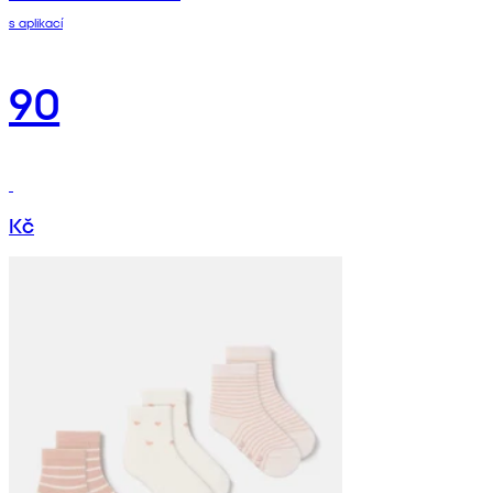
s aplikací
90
Kč