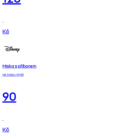
Kč
Miska s příborem
ve tvaru myši
90
Kč