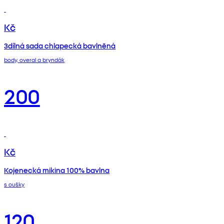
Kč
3dílná sada chlapecká bavlněná
body, overal a bryndák
200
Kč
Kojenecká mikina 100% bavlna
s oušky
120