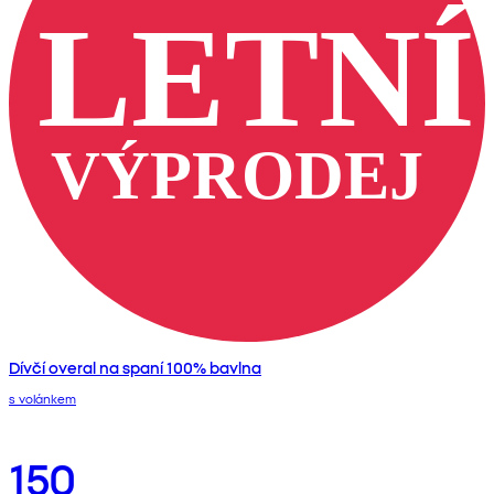
Dívčí overal na spaní 100% bavlna
s volánkem
150