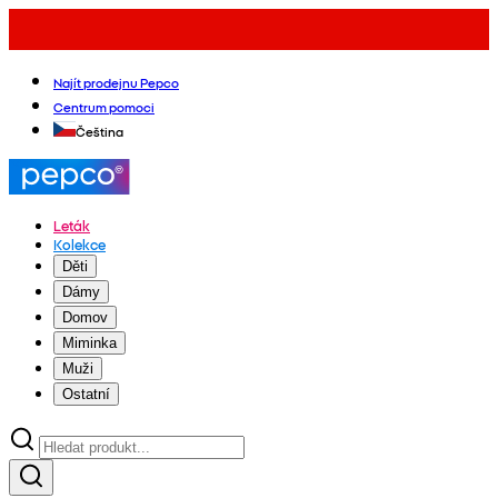
Najít prodejnu Pepco
Centrum pomoci
Čeština
Leták
Kolekce
Děti
Dámy
Domov
Miminka
Muži
Ostatní