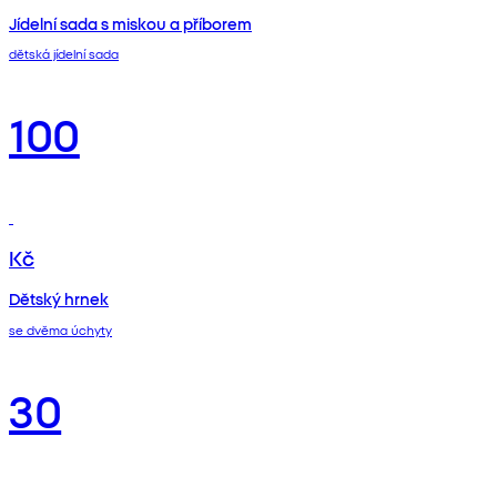
Jídelní sada s miskou a příborem
dětská jídelní sada
100
Kč
Dětský hrnek
se dvěma úchyty
30