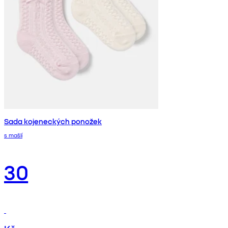
Sada kojeneckých ponožek
s mašlí
30