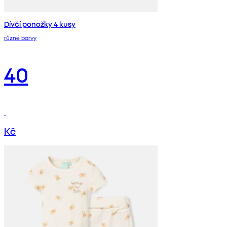
Dívčí ponožky 4 kusy
různé barvy
40
Kč