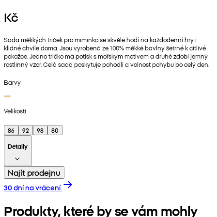
Kč
Sada měkkých triček pro miminko se skvěle hodí na každodenní hry i
klidné chvíle doma. Jsou vyrobená ze 100% měkké bavlny šetrné k citlivé
pokožce. Jedno tričko má potisk s mořským motivem a druhé zdobí jemný
rostlinný vzor. Celá sada poskytuje pohodlí a volnost pohybu po celý den.
Barvy
Velikosti
86
92
98
80
Detaily
Najít prodejnu
30 dní na vrácení
Produkty, které by se vám mohly