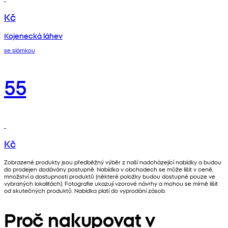
Kč
Kojenecká láhev
se slámkou
55
Kč
Zobrazené produkty jsou předběžný výběr z naší nadcházející nabídky a budou
do prodejen dodávány postupně. Nabídka v obchodech se může lišit v ceně,
množství a dostupnosti produktů (některé položky budou dostupné pouze ve
vybraných lokalitách). Fotografie ukazují vzorové návrhy a mohou se mírně lišit
od skutečných produktů. Nabídka platí do vyprodání zásob.
Proč nakupovat v