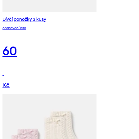
Dívčí ponožky 3 kusy
ohrnovací lem
60
Kč