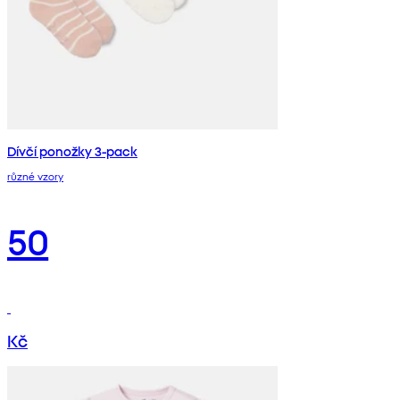
Dívčí ponožky 3-pack
různé vzory
50
Kč