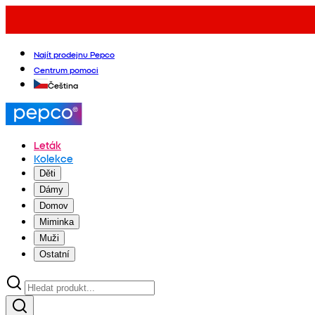
Najít prodejnu Pepco
Centrum pomoci
Čeština
Leták
Kolekce
Děti
Dámy
Domov
Miminka
Muži
Ostatní