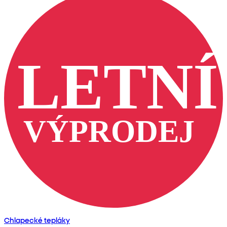
Chlapecké tepláky