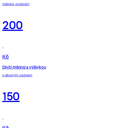
nášivka, prošívání
200
Kč
Dívčí mikina s výšivkou
s dlouhým rukávem
150
Kč