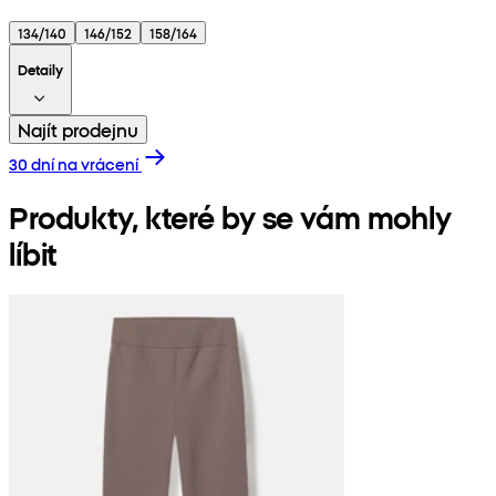
134/140
146/152
158/164
Detaily
Najít prodejnu
30 dní na vrácení
Produkty, které by se vám mohly
líbit