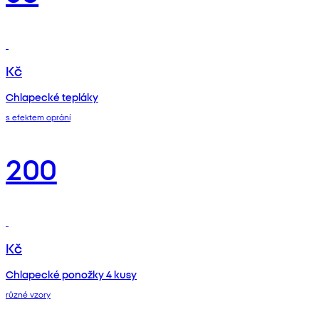
Kč
Chlapecké tepláky
s efektem oprání
200
Kč
Chlapecké ponožky 4 kusy
různé vzory