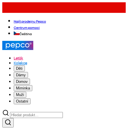
Najít prodejnu Pepco
Centrum pomoci
Čeština
Leták
Kolekce
Děti
Dámy
Domov
Miminka
Muži
Ostatní