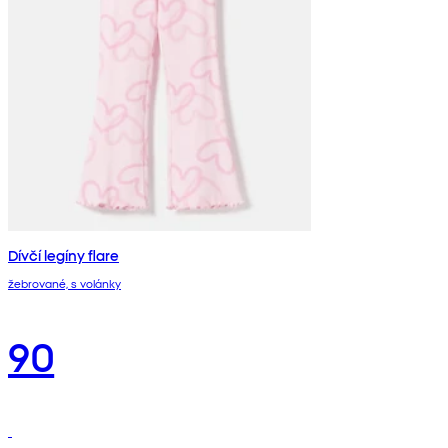
Dívčí legíny flare
žebrované, s volánky
90