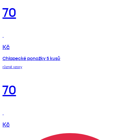
70
Kč
Chlapecké ponožky 5 kusů
různé vzory
70
Kč