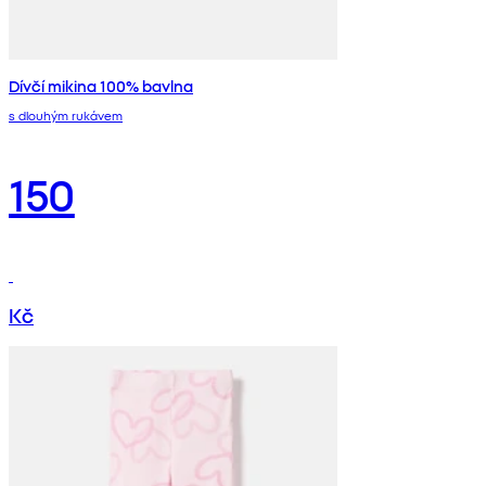
Dívčí mikina 100% bavlna
s dlouhým rukávem
150
Kč