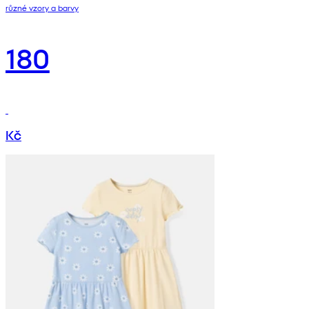
různé vzory a barvy
180
Kč