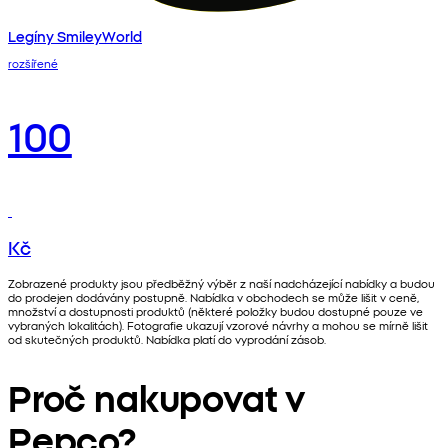
Legíny SmileyWorld
rozšířené
100
Kč
Zobrazené produkty jsou předběžný výběr z naší nadcházející nabídky a budou
do prodejen dodávány postupně. Nabídka v obchodech se může lišit v ceně,
množství a dostupnosti produktů (některé položky budou dostupné pouze ve
vybraných lokalitách). Fotografie ukazují vzorové návrhy a mohou se mírně lišit
od skutečných produktů. Nabídka platí do vyprodání zásob.
Proč nakupovat v
Pepco?