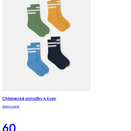
Chlapecké ponožky 4 kusy
žebrované
60