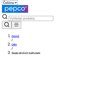
Domů
/
Děti
/
Sada dívčích kalhotek