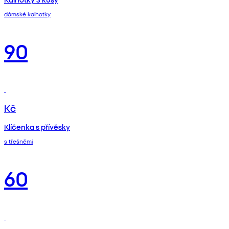
dámské kalhotky
90
Kč
Klíčenka s přívěsky
s třešněmi
60