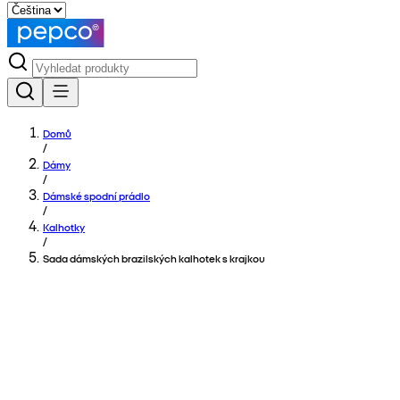
Domů
/
Dámy
/
Dámské spodní prádlo
/
Kalhotky
/
Sada dámských brazilských kalhotek s krajkou