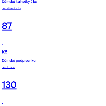
Dámské kalhotky 2 ks
bezešvé šortky
87
Kč
Dámská podprsenka
bez kostic
130