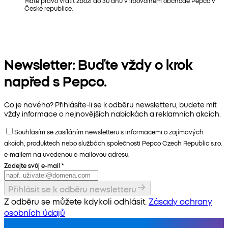
Máte právo vrátit zboží do 30 dnů v libovolném obchodě Pepco v
České republice.
Newsletter: Buďte vždy o krok
napřed s Pepco.
Co je nového? Přihlásíte-li se k odběru newsletteru, budete mít
vždy informace o nejnovějších nabídkách a reklamních akcích.
Souhlasím se zasíláním newsletteru s informacemi o zajímavých
akcích, produktech nebo službách společnosti Pepco Czech Republic s.r.o.
e-mailem na uvedenou e-mailovou adresu.
Zadejte svůj e-mail
*
Přihlásit se k odběru newsletteru
Z odběru se můžete kdykoli odhlásit.
Zásady ochrany
osobních údajů