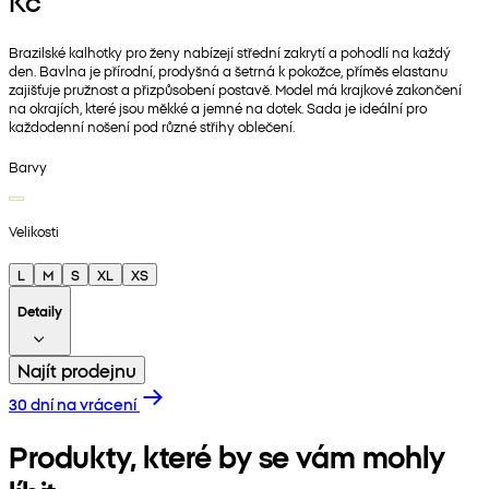
Kč
Brazilské kalhotky pro ženy nabízejí střední zakrytí a pohodlí na každý
den. Bavlna je přírodní, prodyšná a šetrná k pokožce, příměs elastanu
zajišťuje pružnost a přizpůsobení postavě. Model má krajkové zakončení
na okrajích, které jsou měkké a jemné na dotek. Sada je ideální pro
každodenní nošení pod různé střihy oblečení.
Barvy
Velikosti
L
M
S
XL
XS
Detaily
Najít prodejnu
30 dní na vrácení
Produkty, které by se vám mohly