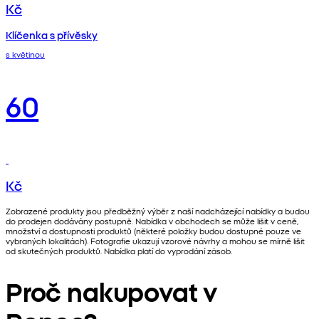
Kč
Klíčenka s přívěsky
s květinou
60
Kč
Zobrazené produkty jsou předběžný výběr z naší nadcházející nabídky a budou
do prodejen dodávány postupně. Nabídka v obchodech se může lišit v ceně,
množství a dostupnosti produktů (některé položky budou dostupné pouze ve
vybraných lokalitách). Fotografie ukazují vzorové návrhy a mohou se mírně lišit
od skutečných produktů. Nabídka platí do vyprodání zásob.
Proč nakupovat v