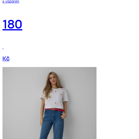
s vázáním
180
Kč