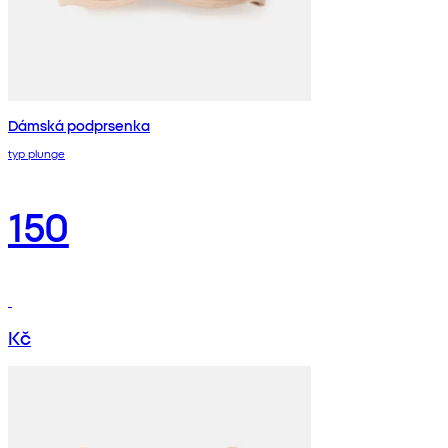
Dámská podprsenka
typ plunge
150
Kč