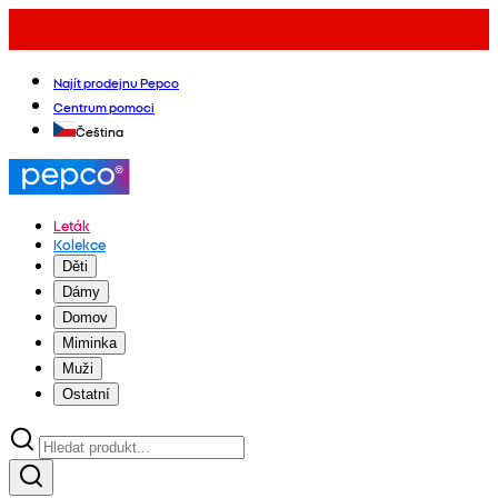
Najít prodejnu Pepco
Centrum pomoci
Čeština
Leták
Kolekce
Děti
Dámy
Domov
Miminka
Muži
Ostatní