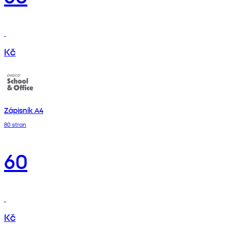
Kč
Zápisník A4
80 stran
60
Kč