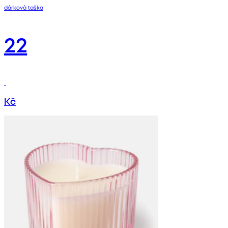
dárková taška
22
Kč