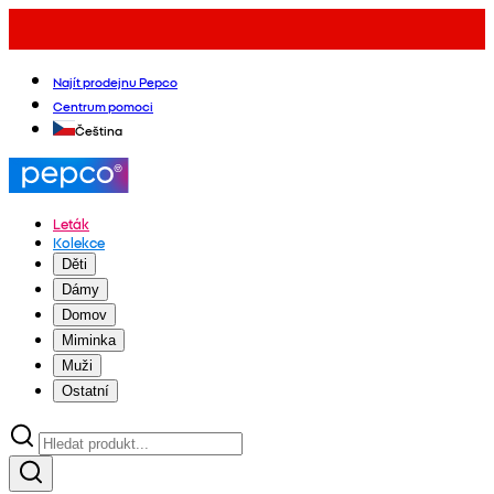
Najít prodejnu Pepco
Centrum pomoci
Čeština
Leták
Kolekce
Děti
Dámy
Domov
Miminka
Muži
Ostatní