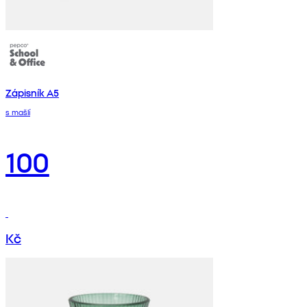
Zápisník A5
s mašlí
100
Kč