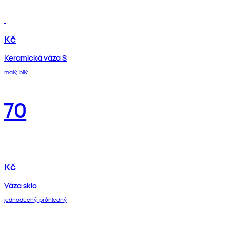
Kč
Keramická váza S
malý, bílý
70
Kč
Váza sklo
jednoduchý, průhledný