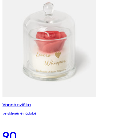
Vonná svíčka
ve skleněné nádobě
90