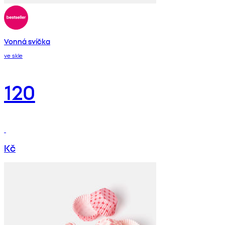
Vonná svíčka
ve skle
120
Kč