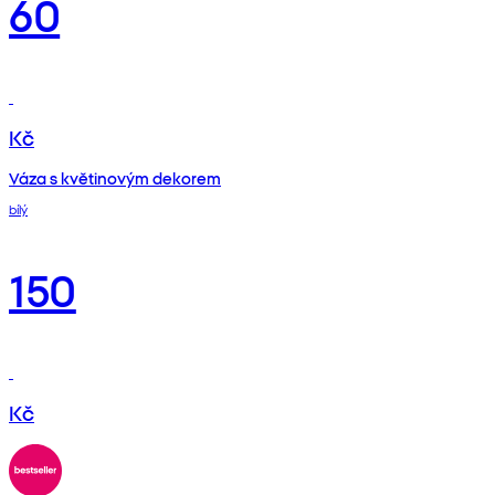
60
Kč
Váza s květinovým dekorem
bílý
150
Kč