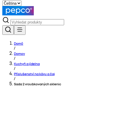
Domů
/
Domov
/
Kuchyň a jídelna
/
Příslušenství na kávu a čaj
/
Sada 2 vroubkovaných sklenic