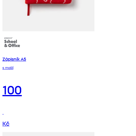
Zápisník A5
s mašlí
100
Kč