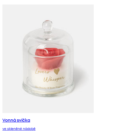
Vonná svíčka
ve skleněné nádobě