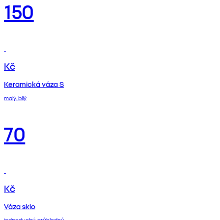
150
Kč
Keramická váza S
malý, bílý
70
Kč
Váza sklo
jednoduchý, průhledný