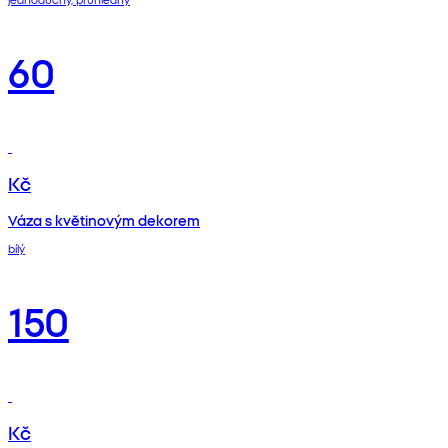
60
Kč
Váza s květinovým dekorem
bílý
150
Kč