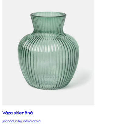
Váza skleněná
jednoduchý, dekorativní