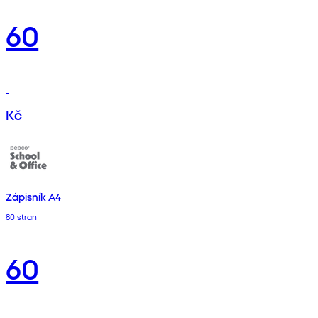
60
Kč
Zápisník A4
80 stran
60