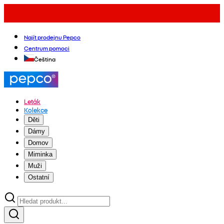
Najít prodejnu Pepco
Centrum pomoci
Čeština
Leták
Kolekce
Děti
Dámy
Domov
Miminka
Muži
Ostatní