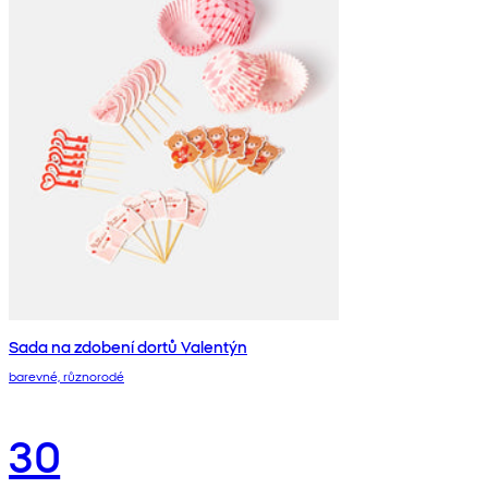
Sada na zdobení dortů Valentýn
barevné, různorodé
30