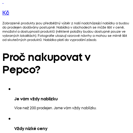
Kč
Zobrazené produkty jsou předběžný výběr z naší nadcházející nabídky a budou
do prodejen dodávány postupně. Nabídka v obchodech se může lišit v ceně,
množství a dostupnosti produktů (některé položky budou dostupné pouze ve
vybraných lokalitách). Fotografie ukazují vzorové návrhy a mohou se mírně lišit
od skutečných produktů. Nabídka platí do vyprodání zásob.
Proč nakupovat v
Pepco?
Je vám vždy nablízku
Více než 200 prodejen. Jsme vám vždy nablízku.
Vždy nízké ceny