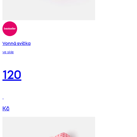
Vonná svíčka
ve skle
120
Kč