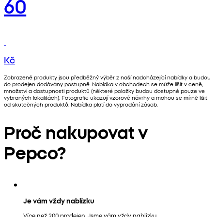
60
Kč
Zobrazené produkty jsou předběžný výběr z naší nadcházející nabídky a budou
do prodejen dodávány postupně. Nabídka v obchodech se může lišit v ceně,
množství a dostupnosti produktů (některé položky budou dostupné pouze ve
vybraných lokalitách). Fotografie ukazují vzorové návrhy a mohou se mírně lišit
od skutečných produktů. Nabídka platí do vyprodání zásob.
Proč nakupovat v
Pepco?
Je vám vždy nablízku
Více než 200 prodejen. Jsme vám vždy nablízku.