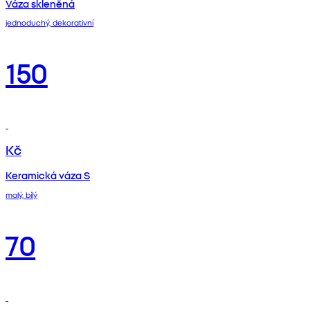
Váza skleněná
jednoduchý, dekorativní
150
Kč
Keramická váza S
malý, bílý
70