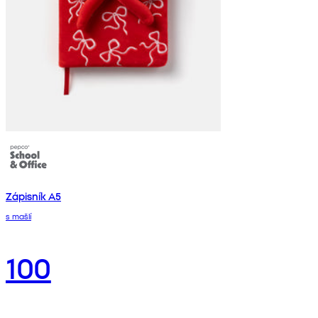
Zápisník A5
s mašlí
100