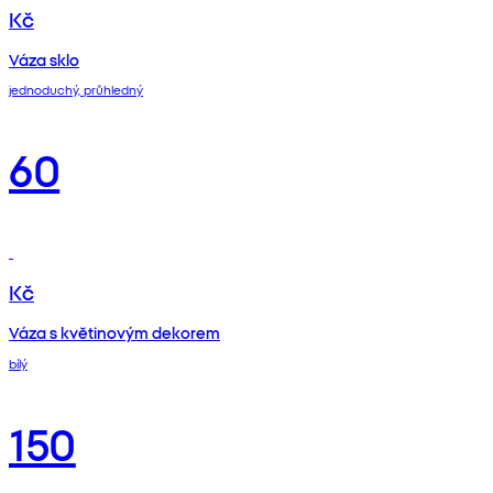
Kč
Váza sklo
jednoduchý, průhledný
60
Kč
Váza s květinovým dekorem
bílý
150