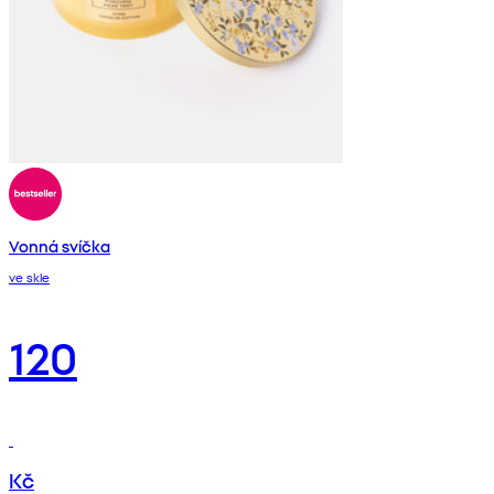
Vonná svíčka
ve skle
120
Kč