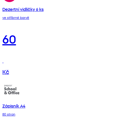
Dezertní vidličky 6 ks
ve stříbrné barvě
60
Kč
Zápisník A4
80 stran