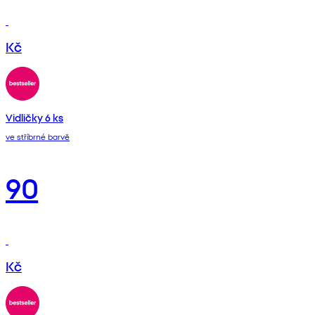
Kč
Vidličky 6 ks
ve stříbrné barvě
90
Kč