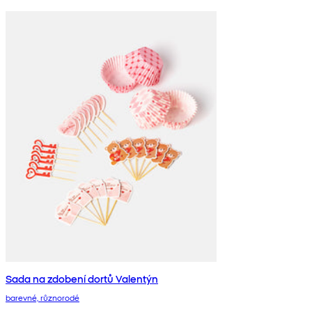
Sada na zdobení dortů Valentýn
barevné, různorodé