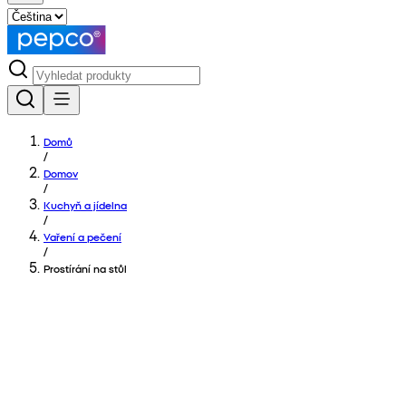
Domů
/
Domov
/
Kuchyň a jídelna
/
Vaření a pečení
/
Prostírání na stůl