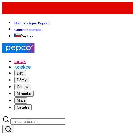
Najít prodejnu Pepco
Centrum pomoci
Čeština
Leták
Kolekce
Děti
Dámy
Domov
Miminka
Muži
Ostatní