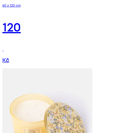
60 x 120 cm
120
Kč