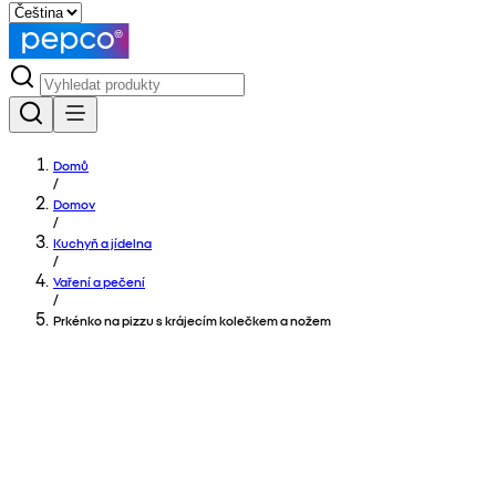
Domů
/
Domov
/
Kuchyň a jídelna
/
Vaření a pečení
/
Prkénko na pizzu s krájecím kolečkem a nožem