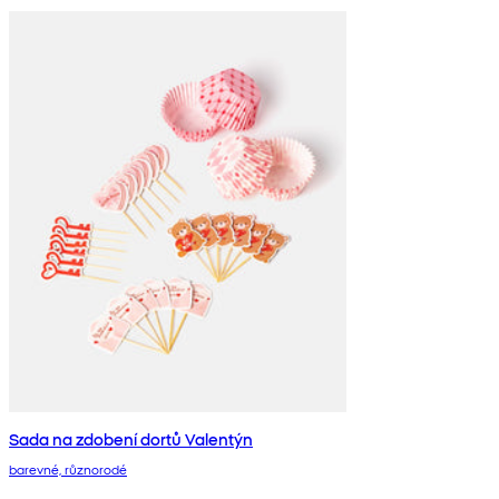
Sada na zdobení dortů Valentýn
barevné, různorodé