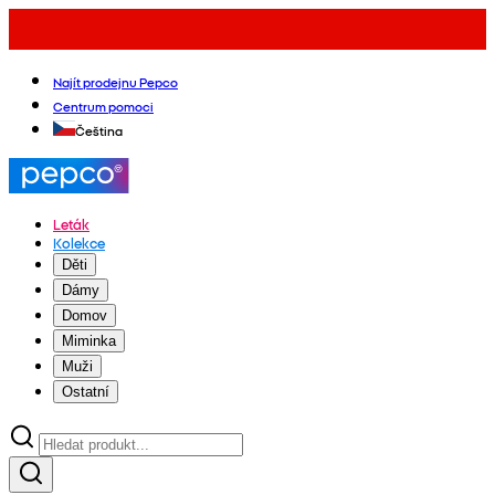
Najít prodejnu Pepco
Centrum pomoci
Čeština
Leták
Kolekce
Děti
Dámy
Domov
Miminka
Muži
Ostatní