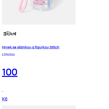
Hrnek se slámkou a figurkou Stitch
s figurkou
100
Kč