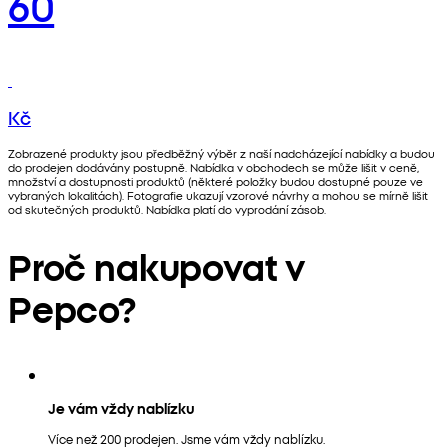
60
Kč
Zobrazené produkty jsou předběžný výběr z naší nadcházející nabídky a budou
do prodejen dodávány postupně. Nabídka v obchodech se může lišit v ceně,
množství a dostupnosti produktů (některé položky budou dostupné pouze ve
vybraných lokalitách). Fotografie ukazují vzorové návrhy a mohou se mírně lišit
od skutečných produktů. Nabídka platí do vyprodání zásob.
Proč nakupovat v
Pepco?
Je vám vždy nablízku
Více než 200 prodejen. Jsme vám vždy nablízku.