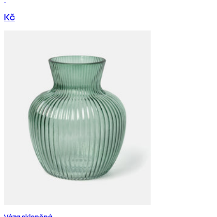
Kč
Váza skleněná