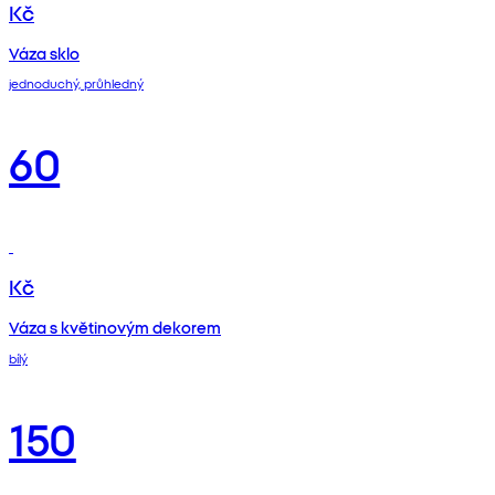
Kč
Váza sklo
jednoduchý, průhledný
60
Kč
Váza s květinovým dekorem
bílý
150