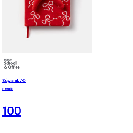
Zápisník A5
s mašlí
100