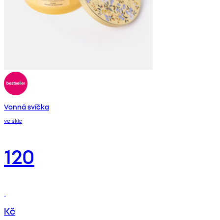
Vonná svíčka
ve skle
120
Kč