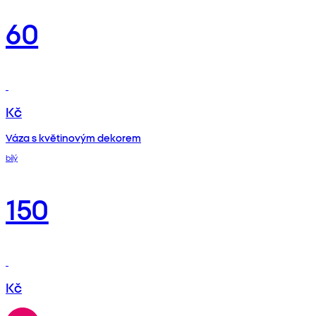
60
Kč
Váza s květinovým dekorem
bílý
150
Kč