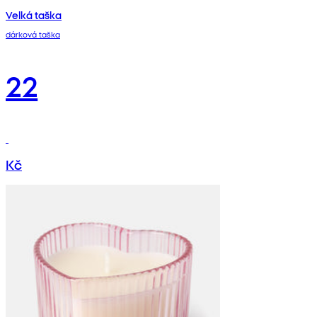
Velká taška
dárková taška
22
Kč