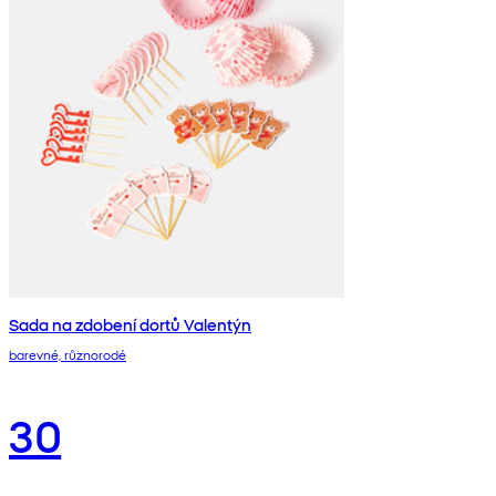
Sada na zdobení dortů Valentýn
barevné, různorodé
30