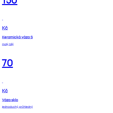
Kč
Keramická váza S
malý, bílý
70
Kč
Váza sklo
jednoduchý, průhledný