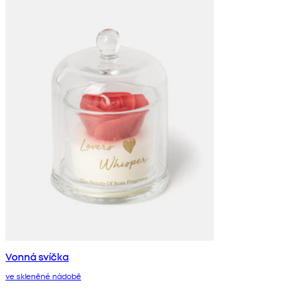
Vonná svíčka
ve skleněné nádobě