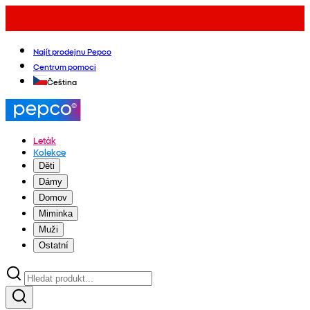
Najít prodejnu Pepco
Centrum pomoci
Čeština
Leták
Kolekce
Děti
Dámy
Domov
Miminka
Muži
Ostatní