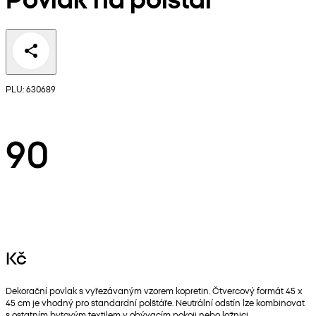
PLU: 630689
90
Kč
Dekorační povlak s vyřezávaným vzorem kopretin. Čtvercový formát 45 x
45 cm je vhodný pro standardní polštáře. Neutrální odstín lze kombinovat
s ostatním bytovým textilem v obývacím pokoji nebo ložnici.