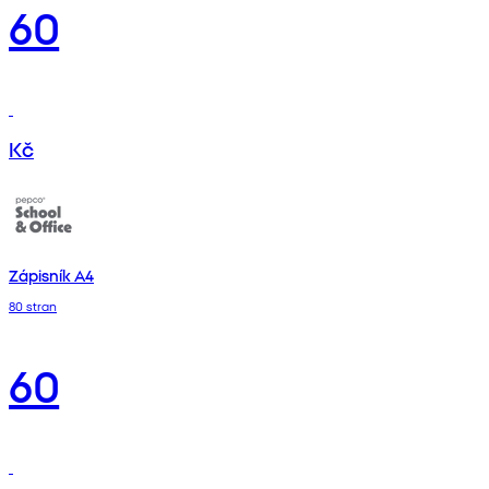
60
Kč
Zápisník A4
80 stran
60