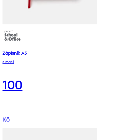
Zápisník A5
s mašlí
100
Kč