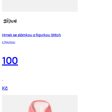
Hrnek se slámkou a figurkou Stitch
s figurkou
100
Kč