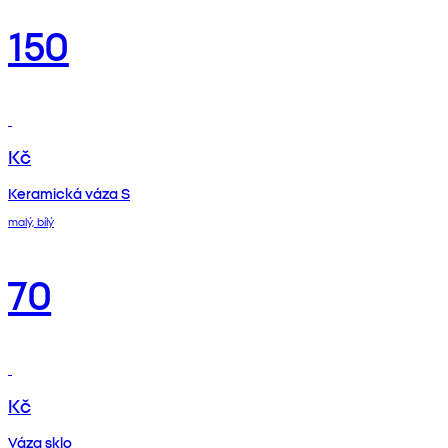
150
Kč
Keramická váza S
malý, bílý
70
Kč
Váza sklo