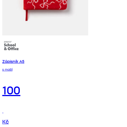
Zápisník A5
s mašlí
100
Kč