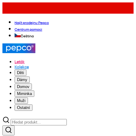
Najít prodejnu Pepco
Centrum pomoci
Čeština
Leták
Kolekce
Děti
Dámy
Domov
Miminka
Muži
Ostatní