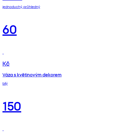
jednoduchý, průhledný
60
Kč
Váza s květinovým dekorem
bílý
150