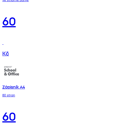
60
Kč
Zápisník A4
80 stran
60