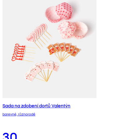
Sada na zdobení dortů Valentýn
barevné, různorodé
30