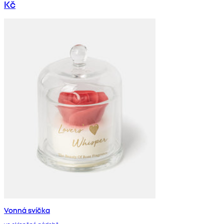
Kč
Vonná svíčka
ve skleněné nádobě