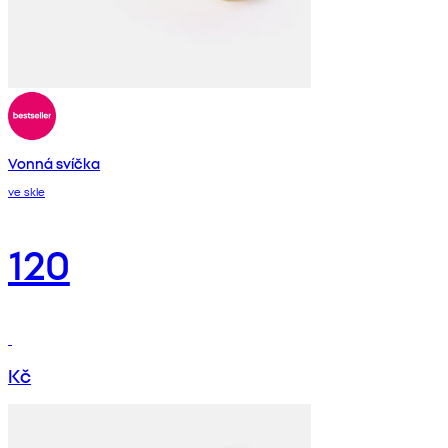
Vonná svíčka
ve skle
120
Kč