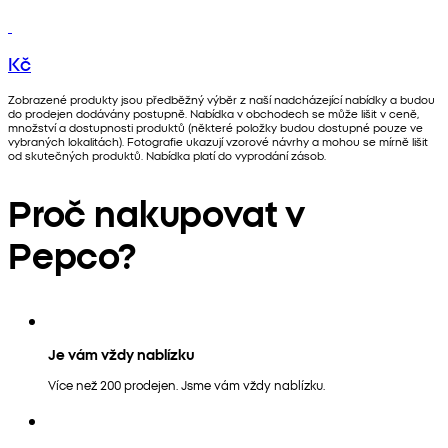
Kč
Zobrazené produkty jsou předběžný výběr z naší nadcházející nabídky a budou
do prodejen dodávány postupně. Nabídka v obchodech se může lišit v ceně,
množství a dostupnosti produktů (některé položky budou dostupné pouze ve
vybraných lokalitách). Fotografie ukazují vzorové návrhy a mohou se mírně lišit
od skutečných produktů. Nabídka platí do vyprodání zásob.
Proč nakupovat v
Pepco?
Je vám vždy nablízku
Více než 200 prodejen. Jsme vám vždy nablízku.