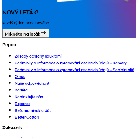
NOVÝ LETÁK!
každý týden něco nového
Mrkněte na leták
Pepco
Zásady ochrany soukromí
Podmínky a informace o zpracování osobních údajů – Kamery
Podmínky a informace o zpracování osobních údajů – Sociální sítě
O nás
Naše odpovědnost
Kariéra
Kontaktujte nás
Expanze
Svět maminek a dětí
Better Cotton
Zákazník