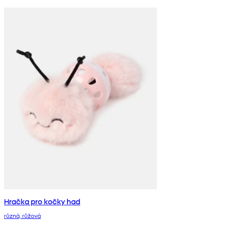
Hračka pro kočky had
různá, růžová