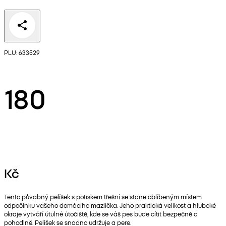
PLU: 633529
180
Kč
Tento půvabný pelíšek s potiskem třešní se stane oblíbeným místem
odpočinku vašeho domácího mazlíčka. Jeho praktická velikost a hluboké
okraje vytváří útulné útočiště, kde se váš pes bude cítit bezpečně a
pohodlně. Pelíšek se snadno udržuje a pere.