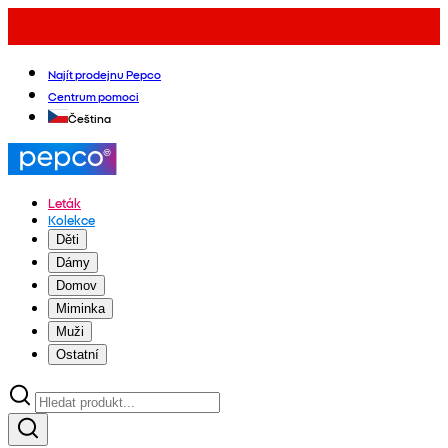
Najít prodejnu Pepco
Centrum pomoci
Čeština
Leták
Kolekce
Děti
Dámy
Domov
Miminka
Muži
Ostatní