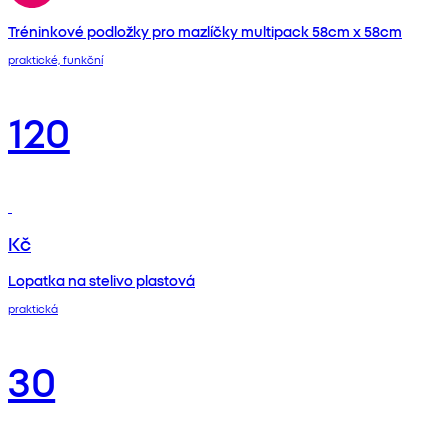
Tréninkové podložky pro mazlíčky multipack 58cm x 58cm
praktické, funkční
120
Kč
Lopatka na stelivo plastová
praktická
30