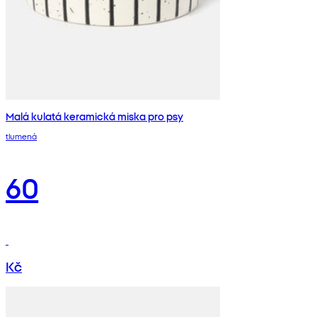
Malá kulatá keramická miska pro psy
tlumená
60
Kč