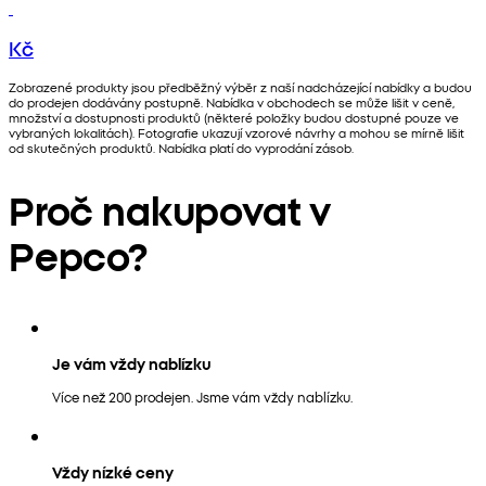
Kč
Zobrazené produkty jsou předběžný výběr z naší nadcházející nabídky a budou
do prodejen dodávány postupně. Nabídka v obchodech se může lišit v ceně,
množství a dostupnosti produktů (některé položky budou dostupné pouze ve
vybraných lokalitách). Fotografie ukazují vzorové návrhy a mohou se mírně lišit
od skutečných produktů. Nabídka platí do vyprodání zásob.
Proč nakupovat v
Pepco?
Je vám vždy nablízku
Více než 200 prodejen. Jsme vám vždy nablízku.
Vždy nízké ceny