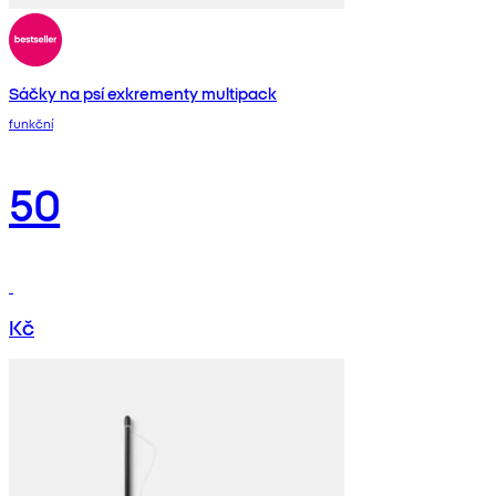
Sáčky na psí exkrementy multipack
funkční
50
Kč