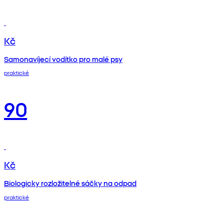
Kč
Samonavíjecí vodítko pro malé psy
praktické
90
Kč
Biologicky rozložitelné sáčky na odpad
praktické