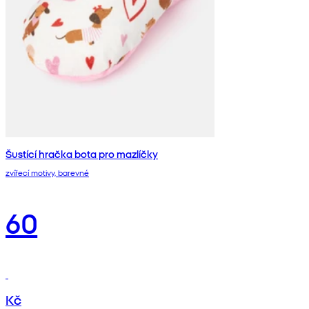
Šustící hračka bota pro mazlíčky
zvířecí motivy, barevné
60
Kč