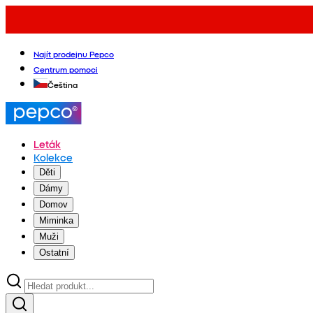
Najít prodejnu Pepco
Centrum pomoci
Čeština
Leták
Kolekce
Děti
Dámy
Domov
Miminka
Muži
Ostatní