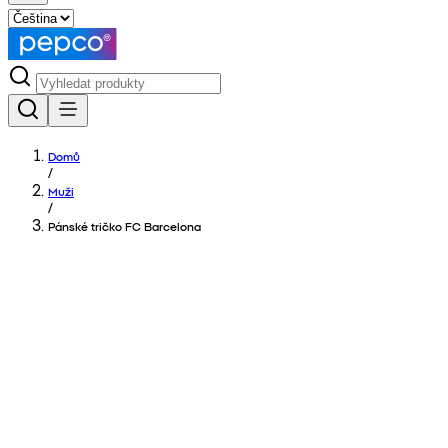
Domů
/
Muži
/
Pánské tričko FC Barcelona