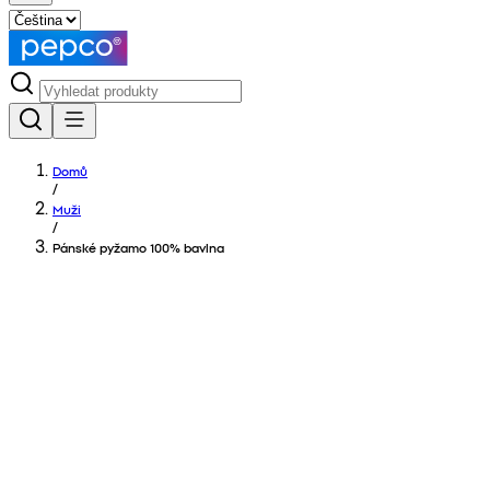
Domů
/
Muži
/
Pánské pyžamo 100% bavlna