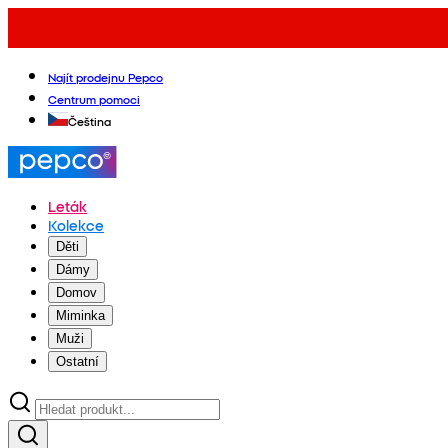
Najít prodejnu Pepco
Centrum pomoci
Čeština
Leták
Kolekce
Děti
Dámy
Domov
Miminka
Muži
Ostatní