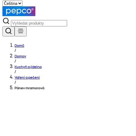
Domů
/
Domov
/
Kuchyň a jídelna
/
Vaření a pečení
/
Pánev mramorová