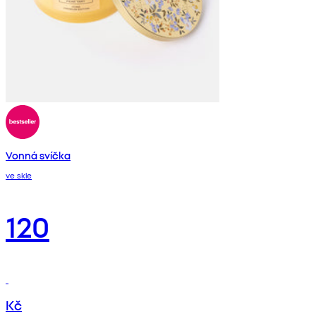
Vonná svíčka
ve skle
120
Kč