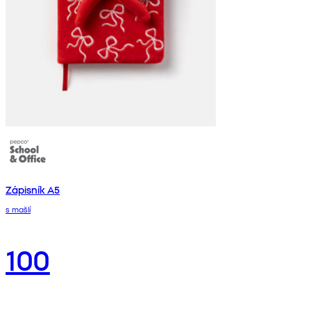
Zápisník A5
s mašlí
100