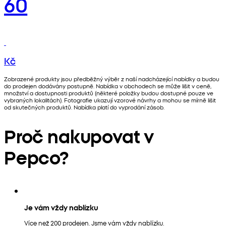
60
Kč
Zobrazené produkty jsou předběžný výběr z naší nadcházející nabídky a budou
do prodejen dodávány postupně. Nabídka v obchodech se může lišit v ceně,
množství a dostupnosti produktů (některé položky budou dostupné pouze ve
vybraných lokalitách). Fotografie ukazují vzorové návrhy a mohou se mírně lišit
od skutečných produktů. Nabídka platí do vyprodání zásob.
Proč nakupovat v
Pepco?
Je vám vždy nablízku
Více než 200 prodejen. Jsme vám vždy nablízku.