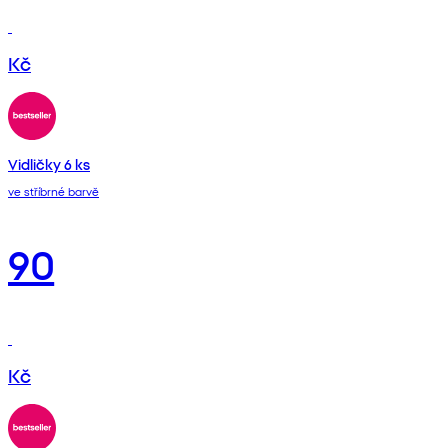
Kč
Vidličky 6 ks
ve stříbrné barvě
90
Kč