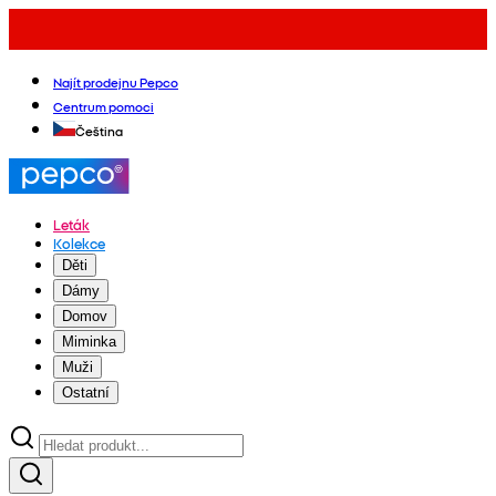
Najít prodejnu Pepco
Centrum pomoci
Čeština
Leták
Kolekce
Děti
Dámy
Domov
Miminka
Muži
Ostatní