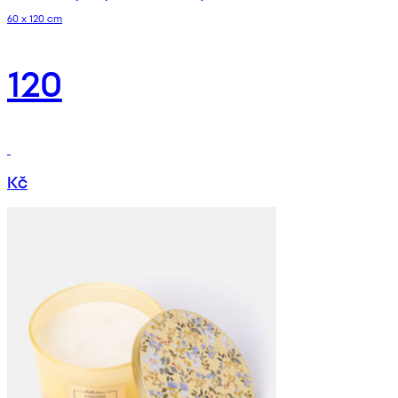
60 x 120 cm
120
Kč