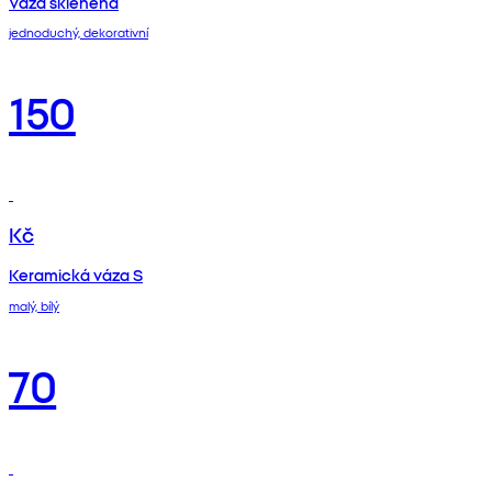
Váza skleněná
jednoduchý, dekorativní
150
Kč
Keramická váza S
malý, bílý
70