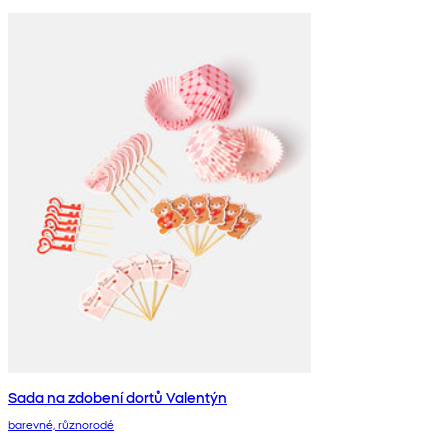
Sada na zdobení dortů Valentýn
barevné, různorodé