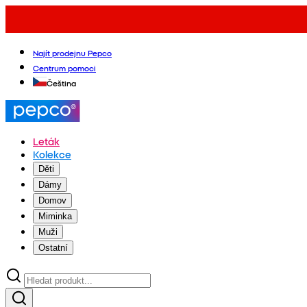
Najít prodejnu Pepco
Centrum pomoci
Čeština
Leták
Kolekce
Děti
Dámy
Domov
Miminka
Muži
Ostatní