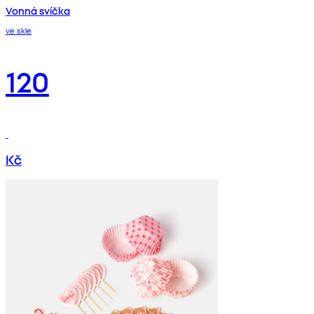
Vonná svíčka
ve skle
120
Kč