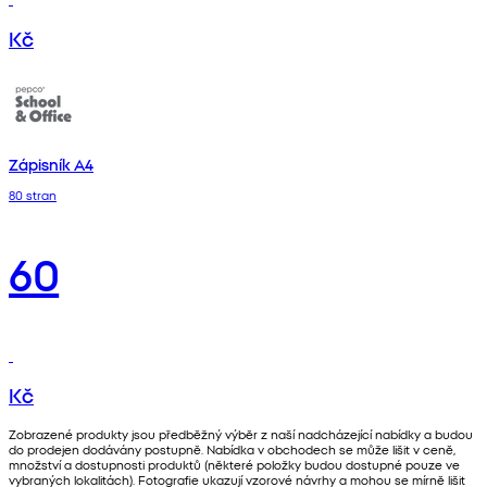
Kč
Zápisník A4
80 stran
60
Kč
Zobrazené produkty jsou předběžný výběr z naší nadcházející nabídky a budou
do prodejen dodávány postupně. Nabídka v obchodech se může lišit v ceně,
množství a dostupnosti produktů (některé položky budou dostupné pouze ve
vybraných lokalitách). Fotografie ukazují vzorové návrhy a mohou se mírně lišit