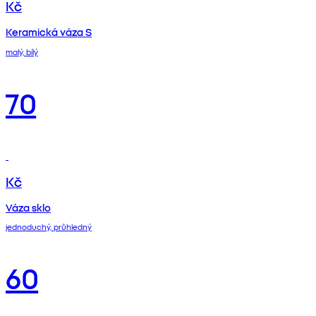
Kč
Keramická váza S
malý, bílý
70
Kč
Váza sklo
jednoduchý, průhledný
60