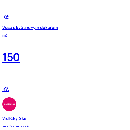
Kč
Váza s květinovým dekorem
bílý
150
Kč
Vidličky 6 ks
ve stříbrné barvě