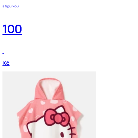
s figurkou
100
Kč