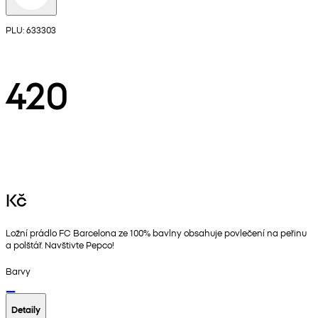
PLU: 633303
420
Kč
Ložní prádlo FC Barcelona ze 100% bavlny obsahuje povlečení na peřinu
a polštář. Navštivte Pepco!
Barvy
Detaily