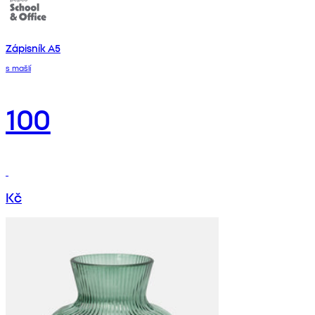
Zápisník A5
s mašlí
100
Kč