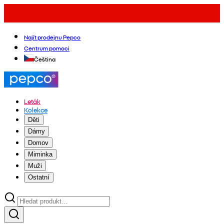
Najít prodejnu Pepco
Centrum pomoci
Čeština
Leták
Kolekce
Děti
Dámy
Domov
Miminka
Muži
Ostatní