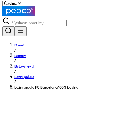
Domů
/
Domov
/
Bytový textil
/
Ložní prádlo
/
Ložní prádlo FC Barcelona 100% bavlna