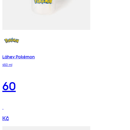
Láhev Pokémon
450 ml
60
Kč