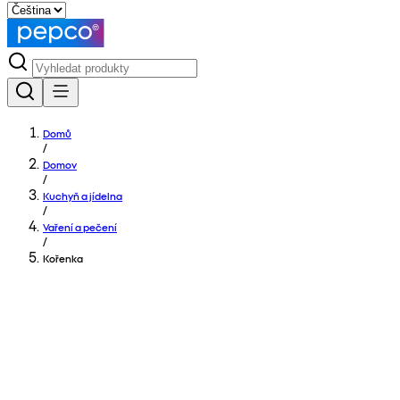
Domů
/
Domov
/
Kuchyň a jídelna
/
Vaření a pečení
/
Kořenka