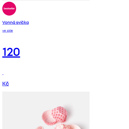
Vonná svíčka
ve skle
120
Kč