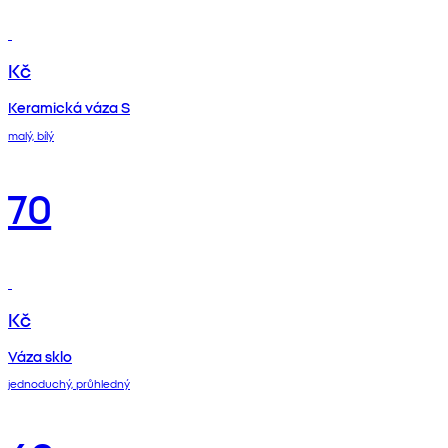
Kč
Keramická váza S
malý, bílý
70
Kč
Váza sklo
jednoduchý, průhledný