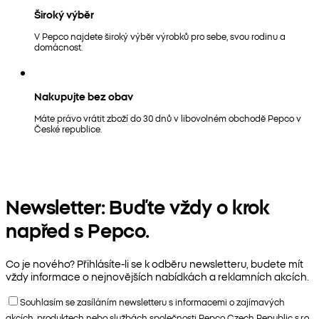
Široký výběr
V Pepco najdete široký výběr výrobků pro sebe, svou rodinu a
domácnost.
Nakupujte bez obav
Máte právo vrátit zboží do 30 dnů v libovolném obchodě Pepco v
České republice.
Newsletter: Buďte vždy o krok
napřed s Pepco.
Co je nového? Přihlásíte-li se k odběru newsletteru, budete mít
vždy informace o nejnovějších nabídkách a reklamních akcích.
Souhlasím se zasíláním newsletteru s informacemi o zajímavých
akcích, produktech nebo službách společnosti Pepco Czech Republic s.r.o.