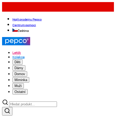
Najít prodejnu Pepco
Centrum pomoci
Čeština
Leták
Kolekce
Děti
Dámy
Domov
Miminka
Muži
Ostatní