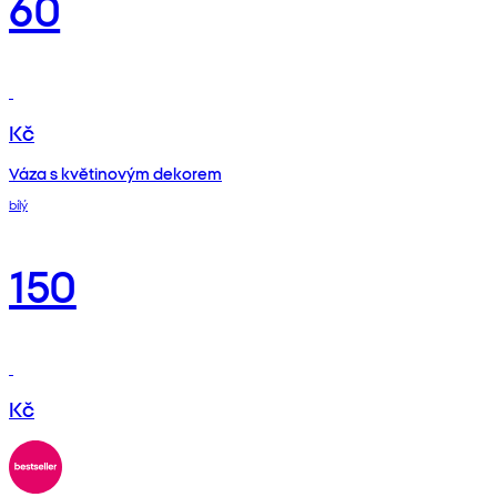
60
Kč
Váza s květinovým dekorem
bílý
150
Kč