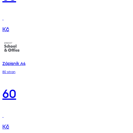
Kč
Zápisník A4
80 stran
60
Kč