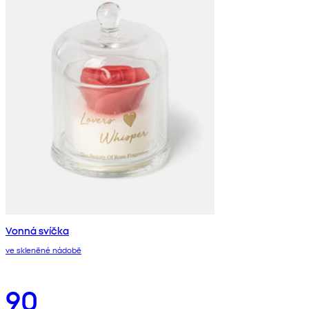
Vonná svíčka
ve skleněné nádobě
90