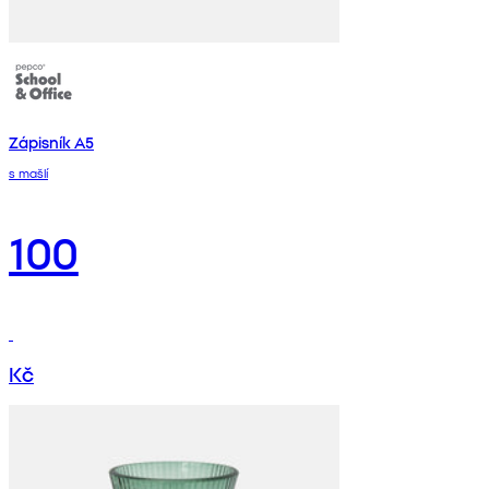
Zápisník A5
s mašlí
100
Kč