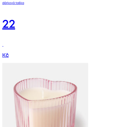
dárková taška
22
Kč