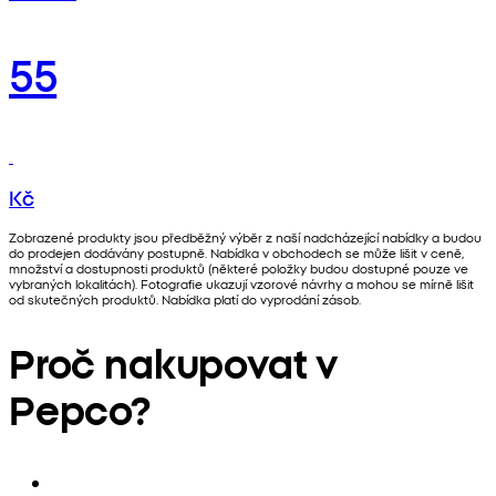
55
Kč
Zobrazené produkty jsou předběžný výběr z naší nadcházející nabídky a budou
do prodejen dodávány postupně. Nabídka v obchodech se může lišit v ceně,
množství a dostupnosti produktů (některé položky budou dostupné pouze ve
vybraných lokalitách). Fotografie ukazují vzorové návrhy a mohou se mírně lišit
od skutečných produktů. Nabídka platí do vyprodání zásob.
Proč nakupovat v
Pepco?