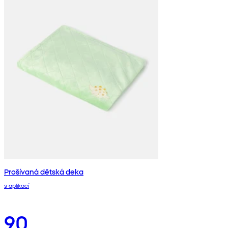
Prošívaná dětská deka
s aplikací
90