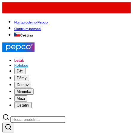
Najít prodejnu Pepco
Centrum pomoci
Čeština
Leták
Kolekce
Děti
Dámy
Domov
Miminka
Muži
Ostatní