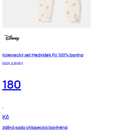
Kojenecký set Medvídek Pú 100% bavlna
body a legíny
180
Kč
3dílná sada chlapecká bavlněná