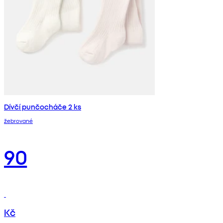
Dívčí punčocháče 2 ks
žebrované
90
Kč