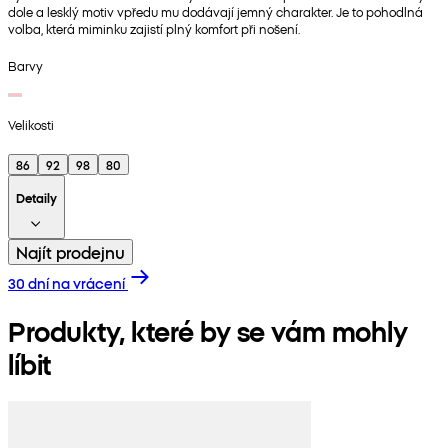
dole a lesklý motiv vpředu mu dodávají jemný charakter. Je to pohodlná
volba, která miminku zajistí plný komfort při nošení.
Barvy
Velikosti
86
92
98
80
Detaily
Najít prodejnu
30 dní na vrácení
Produkty, které by se vám mohly
líbit