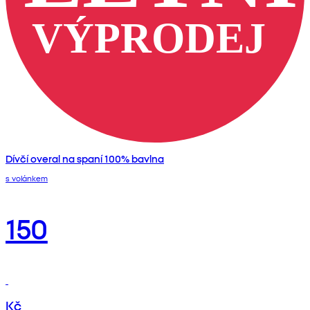
Dívčí overal na spaní 100% bavlna
s volánkem
150
Kč