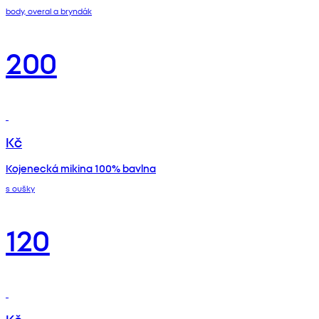
body, overal a bryndák
200
Kč
Kojenecká mikina 100% bavlna
s oušky
120
Kč