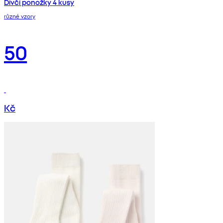
Dívčí ponožky 4 kusy
různé vzory
50
Kč