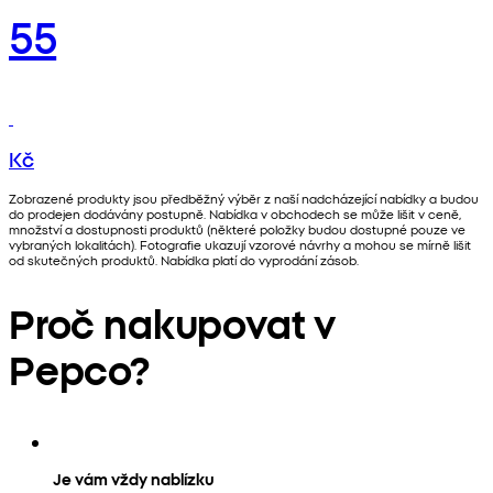
55
Kč
Zobrazené produkty jsou předběžný výběr z naší nadcházející nabídky a budou
do prodejen dodávány postupně. Nabídka v obchodech se může lišit v ceně,
množství a dostupnosti produktů (některé položky budou dostupné pouze ve
vybraných lokalitách). Fotografie ukazují vzorové návrhy a mohou se mírně lišit
od skutečných produktů. Nabídka platí do vyprodání zásob.
Proč nakupovat v
Pepco?
Je vám vždy nablízku