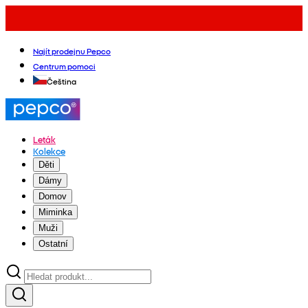
Najít prodejnu Pepco
Centrum pomoci
Čeština
Leták
Kolekce
Děti
Dámy
Domov
Miminka
Muži
Ostatní