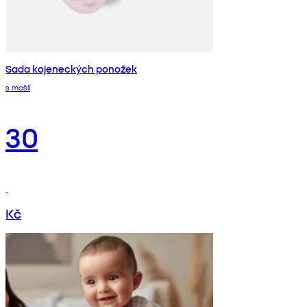
Sada kojeneckých ponožek
s mašlí
30
Kč