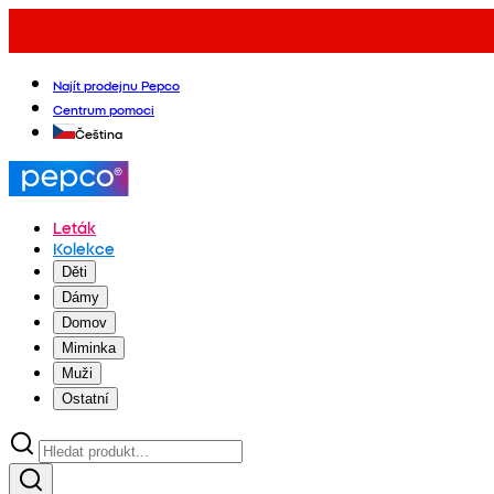
Najít prodejnu Pepco
Centrum pomoci
Čeština
Leták
Kolekce
Děti
Dámy
Domov
Miminka
Muži
Ostatní