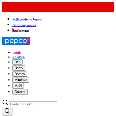
Najít prodejnu Pepco
Centrum pomoci
Čeština
Leták
Kolekce
Děti
Dámy
Domov
Miminka
Muži
Ostatní