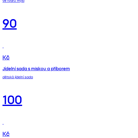
ve tvaru myši
90
Kč
Jídelní sada s miskou a příborem
dětská jídelní sada
100
Kč