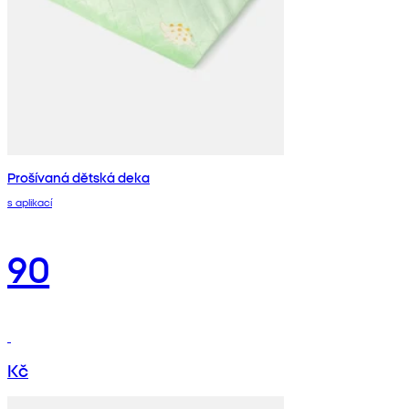
Prošívaná dětská deka
s aplikací
90
Kč