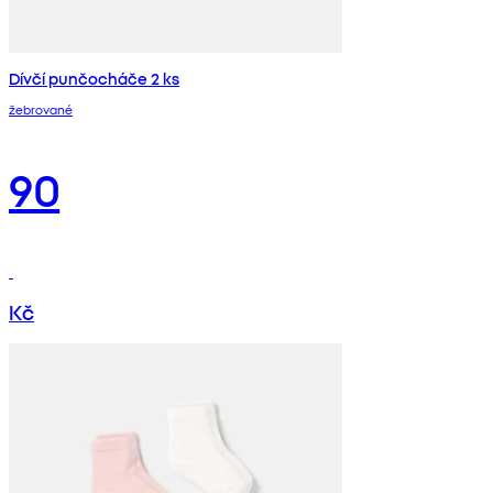
Dívčí punčocháče 2 ks
žebrované
90
Kč