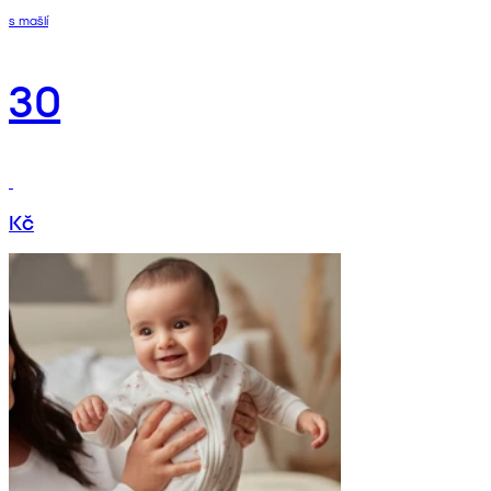
s mašlí
30
Kč