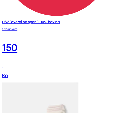
Dívčí overal na spaní 100% bavlna
s volánkem
150
Kč