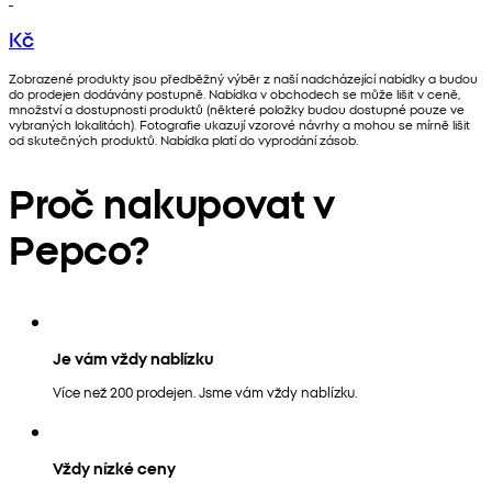
Kč
Zobrazené produkty jsou předběžný výběr z naší nadcházející nabídky a budou
do prodejen dodávány postupně. Nabídka v obchodech se může lišit v ceně,
množství a dostupnosti produktů (některé položky budou dostupné pouze ve
vybraných lokalitách). Fotografie ukazují vzorové návrhy a mohou se mírně lišit
od skutečných produktů. Nabídka platí do vyprodání zásob.
Proč nakupovat v
Pepco?
Je vám vždy nablízku
Více než 200 prodejen. Jsme vám vždy nablízku.
Vždy nízké ceny