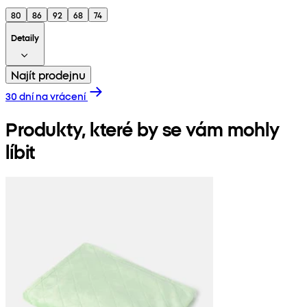
80
86
92
68
74
Detaily
Najít prodejnu
30 dní na vrácení
Produkty, které by se vám mohly
líbit