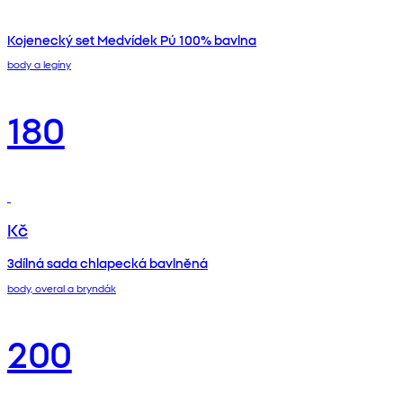
Kojenecký set Medvídek Pú 100% bavlna
body a legíny
180
Kč
3dílná sada chlapecká bavlněná
body, overal a bryndák
200