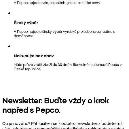
V Pepco najdete vše, co potřebujete a za nízké ceny.
Široký výběr
V Pepco najdete široký výběr výrobků pro sebe, svou rodinu a
domácnost.
Nakupujte bez obav
Máte právo vrátit zboží do 30 dnů v libovolném obchodě Pepco v
České republice.
Newsletter: Buďte vždy o krok
napřed s Pepco.
Co je nového? Přihlásíte-li se k odběru newsletteru, budete mít
vždy informace o nejnovějších nabídkách a reklamních akcích.