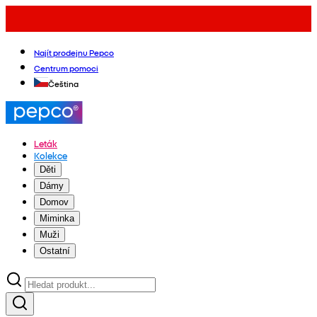
Najít prodejnu Pepco
Centrum pomoci
Čeština
Leták
Kolekce
Děti
Dámy
Domov
Miminka
Muži
Ostatní