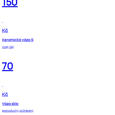
150
Kč
Keramická váza S
malý, bílý
70
Kč
Váza sklo
jednoduchý, průhledný