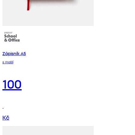
Zápisník A5
s mašlí
100
Kč