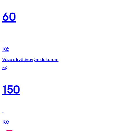
60
Kč
Váza s květinovým dekorem
bílý
150
Kč