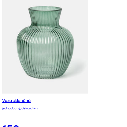
Váza skleněná
jednoduchý, dekorativní