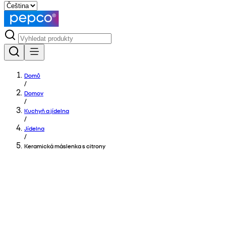
Domů
/
Domov
/
Kuchyň a jídelna
/
Jídelna
/
Keramická máslenka s citrony