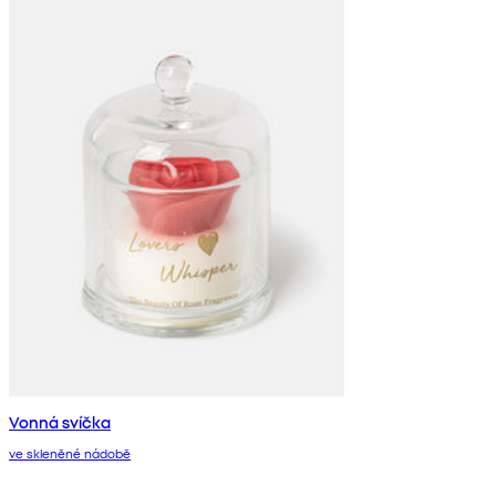
Vonná svíčka
ve skleněné nádobě