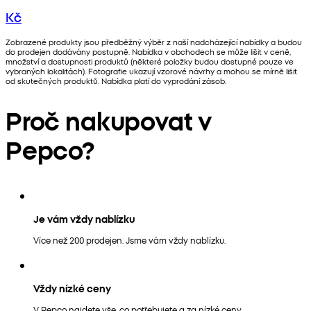
Kč
Zobrazené produkty jsou předběžný výběr z naší nadcházející nabídky a budou
do prodejen dodávány postupně. Nabídka v obchodech se může lišit v ceně,
množství a dostupnosti produktů (některé položky budou dostupné pouze ve
vybraných lokalitách). Fotografie ukazují vzorové návrhy a mohou se mírně lišit
od skutečných produktů. Nabídka platí do vyprodání zásob.
Proč nakupovat v
Pepco?
Je vám vždy nablízku
Více než 200 prodejen. Jsme vám vždy nablízku.
Vždy nízké ceny
V Pepco najdete vše, co potřebujete a za nízké ceny.