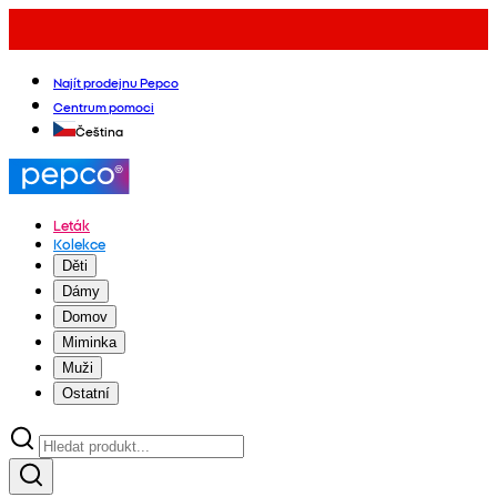
Najít prodejnu Pepco
Centrum pomoci
Čeština
Leták
Kolekce
Děti
Dámy
Domov
Miminka
Muži
Ostatní