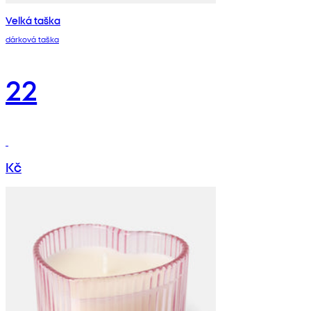
Velká taška
dárková taška
22
Kč