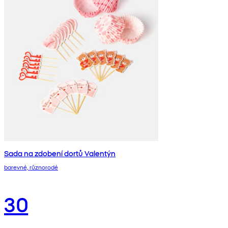
Sada na zdobení dortů Valentýn
barevné, různorodé
30