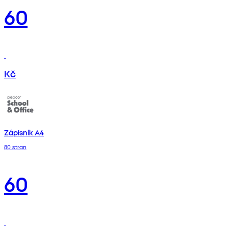
60
Kč
Zápisník A4
80 stran
60