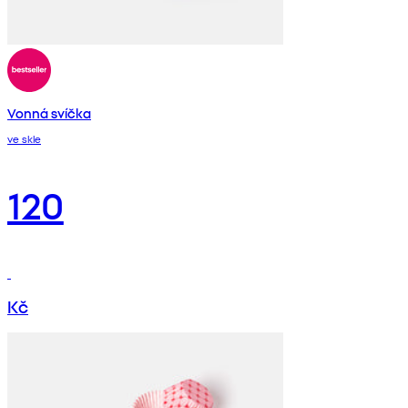
Vonná svíčka
ve skle
120
Kč