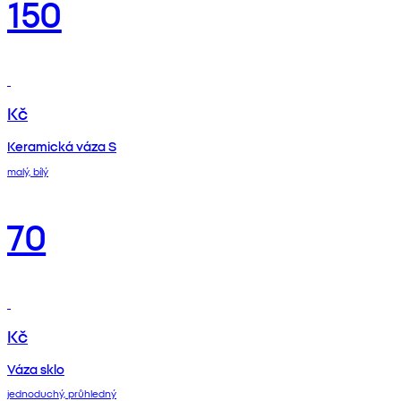
150
Kč
Keramická váza S
malý, bílý
70
Kč
Váza sklo
jednoduchý, průhledný