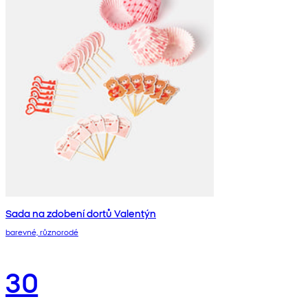
Sada na zdobení dortů Valentýn
barevné, různorodé
30