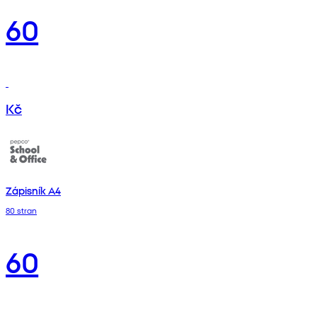
60
Kč
Zápisník A4
80 stran
60