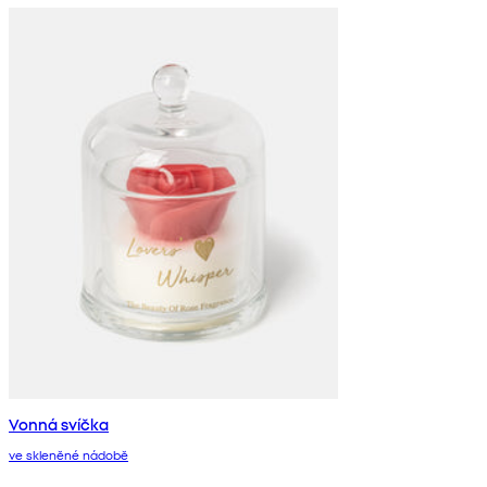
Vonná svíčka
ve skleněné nádobě