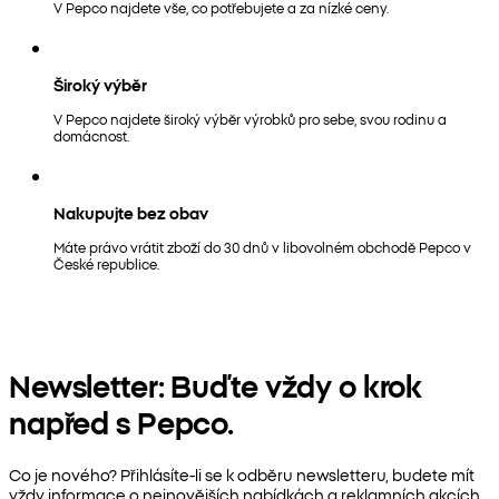
V Pepco najdete vše, co potřebujete a za nízké ceny.
Široký výběr
V Pepco najdete široký výběr výrobků pro sebe, svou rodinu a
domácnost.
Nakupujte bez obav
Máte právo vrátit zboží do 30 dnů v libovolném obchodě Pepco v
České republice.
Newsletter: Buďte vždy o krok
napřed s Pepco.
Co je nového? Přihlásíte-li se k odběru newsletteru, budete mít
vždy informace o nejnovějších nabídkách a reklamních akcích.