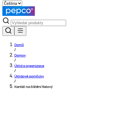
Domů
/
Domov
/
Úklid a organizace
/
Úklidové pomůcky
/
Kartáč na čištění fialový