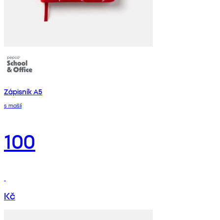
Zápisník A5
s mašlí
100
Kč