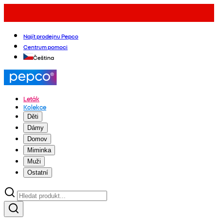
Najít prodejnu Pepco
Centrum pomoci
Čeština
Leták
Kolekce
Děti
Dámy
Domov
Miminka
Muži
Ostatní