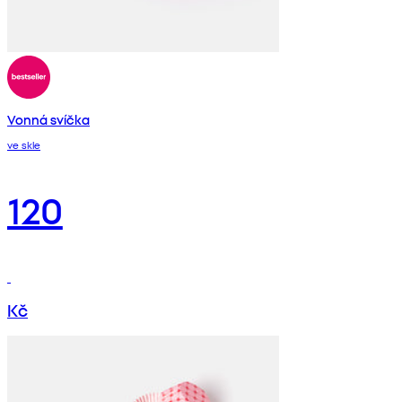
Vonná svíčka
ve skle
120
Kč