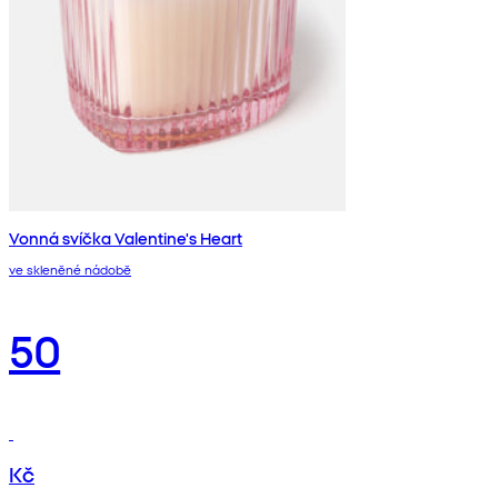
Vonná svíčka Valentine's Heart
ve skleněné nádobě
50
Kč