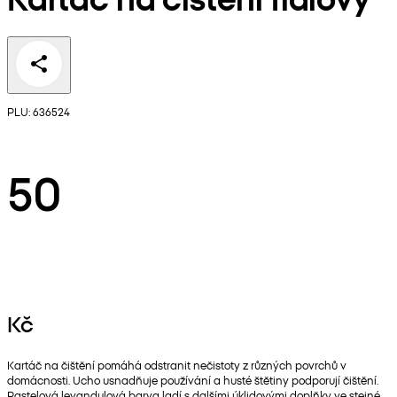
PLU: 636524
50
Kč
Kartáč na čištění pomáhá odstranit nečistoty z různých povrchů v
domácnosti. Ucho usnadňuje používání a husté štětiny podporují čištění.
Pastelová levandulová barva ladí s dalšími úklidovými doplňky ve stejné