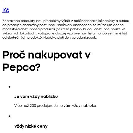
Kč
Zobrazené produkty jsou předběžný výběr z naší nadcházející nabídky a budou
do prodejen dodávány postupně. Nabídka v obchodech se může lišit v ceně,
množství a dostupnosti produktů (některé položky budou dostupné pouze ve
vybraných lokalitách). Fotografie ukazují vzorové návrhy a mohou se mírně lišit
od skutečných produktů. Nabídka platí do vyprodání zásob.
Proč nakupovat v
Pepco?
Je vám vždy nablízku
Více než 200 prodejen. Jsme vám vždy nablízku.
Vždy nízké ceny