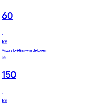
60
Kč
Váza s květinovým dekorem
bílý
150
Kč