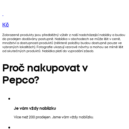
Kč
Zobrazené produkty jsou předběžný výběr z naší nadcházející nabídky a budou
do prodejen dodávány postupně. Nabídka v obchodech se může lišit v ceně,
množství a dostupnosti produktů (některé položky budou dostupné pouze ve
vybraných lokalitách). Fotografie ukazují vzorové návrhy a mohou se mírně lišit
od skutečných produktů. Nabídka platí do vyprodání zásob.
Proč nakupovat v
Pepco?
Je vám vždy nablízku
Více než 200 prodejen. Jsme vám vždy nablízku.