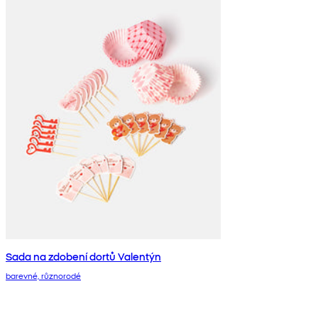
Sada na zdobení dortů Valentýn
barevné, různorodé