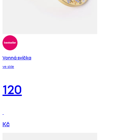
Vonná svíčka
ve skle
120
Kč