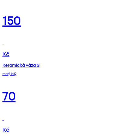
150
Kč
Keramická váza S
malý, bílý
70
Kč