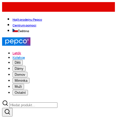
Najít prodejnu Pepco
Centrum pomoci
Čeština
Leták
Kolekce
Děti
Dámy
Domov
Miminka
Muži
Ostatní