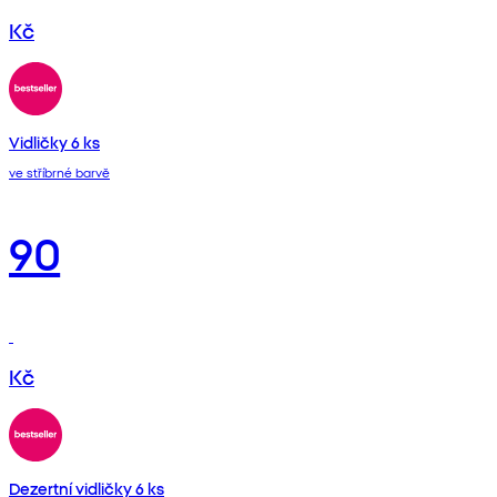
Kč
Vidličky 6 ks
ve stříbrné barvě
90
Kč
Dezertní vidličky 6 ks