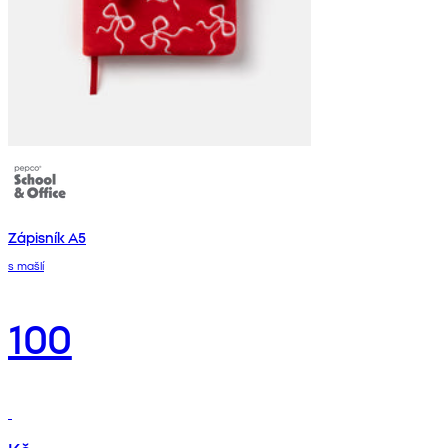
Zápisník A5
s mašlí
100