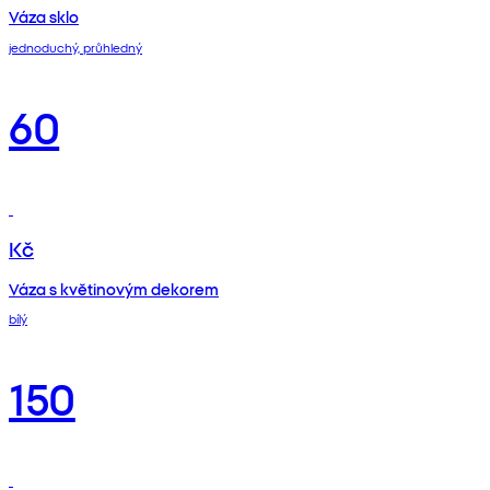
Váza sklo
jednoduchý, průhledný
60
Kč
Váza s květinovým dekorem
bílý
150