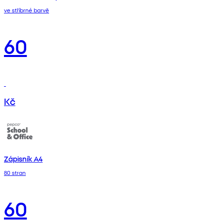
ve stříbrné barvě
60
Kč
Zápisník A4
80 stran
60