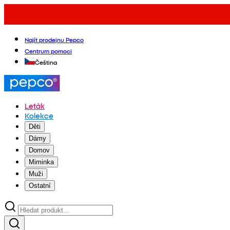
Najít prodejnu Pepco
Centrum pomoci
Čeština
Leták
Kolekce
Děti
Dámy
Domov
Miminka
Muži
Ostatní