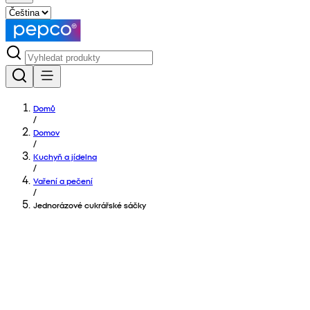
Domů
/
Domov
/
Kuchyň a jídelna
/
Vaření a pečení
/
Jednorázové cukrářské sáčky