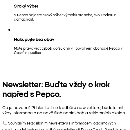
Široký výběr
V Pepco najdete široký výběr výrobků pro sebe, svou rodinu a
domácnost.
Nakupujte bez obav
Máte právo vrátit zboží do 30 dnů v libovolném obchodě Pepco v
České republice.
Newsletter: Buďte vždy o krok
napřed s Pepco.
Co je nového? Přihlásíte-li se k odběru newsletteru, budete mít
vždy informace o nejnovějších nabídkách a reklamních akcích.
Souhlasím se zasíláním newsletteru s informacemi o zajímavých
akcích, produktech nebo službách společnosti Pepco Czech Republic s.r.o.