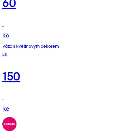
60
Kč
Váza s květinovým dekorem
bílý
150
Kč