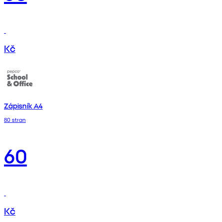
Kč
Zápisník A4
80 stran
60
Kč