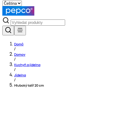
Domů
/
Domov
/
Kuchyň a jídelna
/
Jídelna
/
Hluboký talíř 20 cm