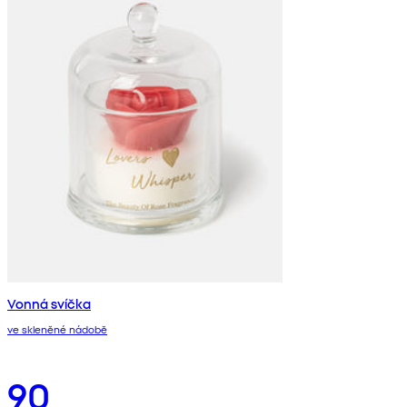
Vonná svíčka
ve skleněné nádobě
90