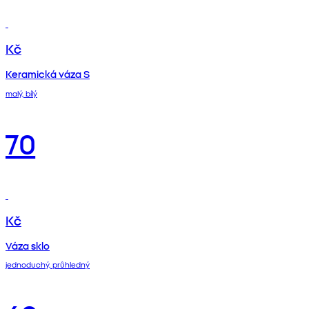
Kč
Keramická váza S
malý, bílý
70
Kč
Váza sklo
jednoduchý, průhledný