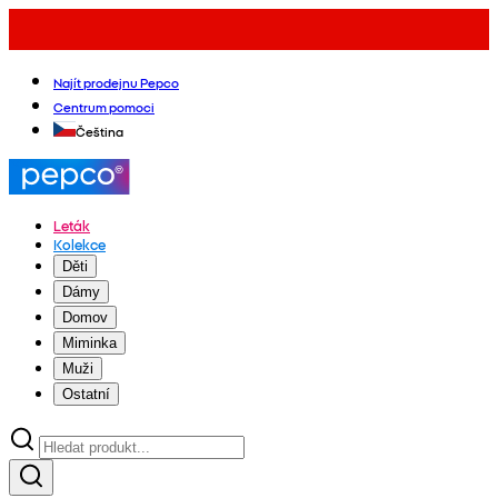
Najít prodejnu Pepco
Centrum pomoci
Čeština
Leták
Kolekce
Děti
Dámy
Domov
Miminka
Muži
Ostatní