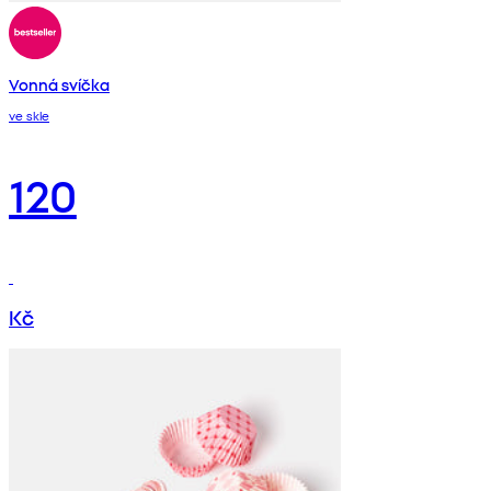
Vonná svíčka
ve skle
120
Kč