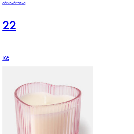
dárková taška
22
Kč