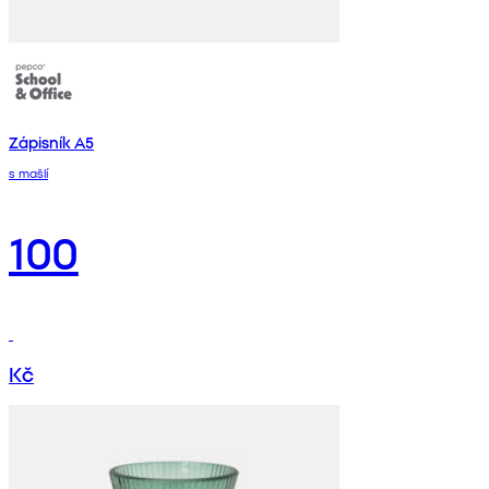
Zápisník A5
s mašlí
100
Kč