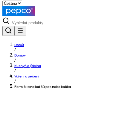
Domů
/
Domov
/
Kuchyň a jídelna
/
Vaření a pečení
/
Formička na led 3D pes nebo kočka