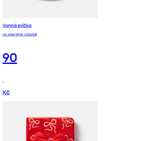
Vonná svíčka
ve skleněné nádobě
90
Kč