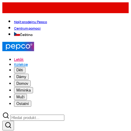
Najít prodejnu Pepco
Centrum pomoci
Čeština
Leták
Kolekce
Děti
Dámy
Domov
Miminka
Muži
Ostatní