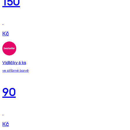
150
Kč
Vidličky 6 ks
ve stříbrné barvě
90
Kč