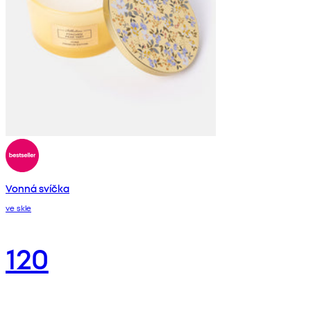
Vonná svíčka
ve skle
120