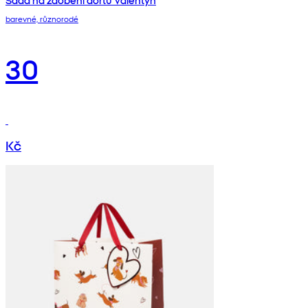
barevné, různorodé
30
Kč