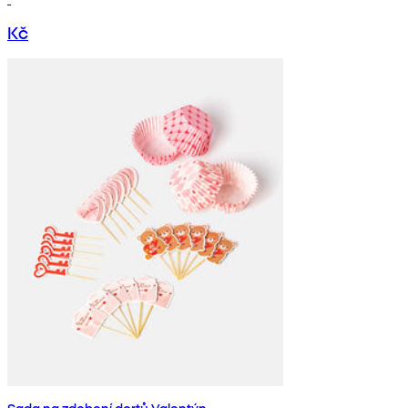
Kč
Sada na zdobení dortů Valentýn