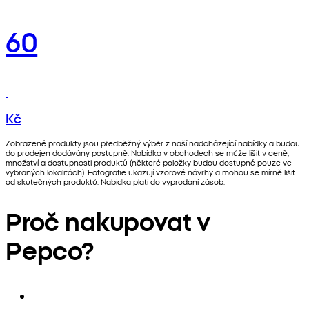
60
Kč
Zobrazené produkty jsou předběžný výběr z naší nadcházející nabídky a budou
do prodejen dodávány postupně. Nabídka v obchodech se může lišit v ceně,
množství a dostupnosti produktů (některé položky budou dostupné pouze ve
vybraných lokalitách). Fotografie ukazují vzorové návrhy a mohou se mírně lišit
od skutečných produktů. Nabídka platí do vyprodání zásob.
Proč nakupovat v
Pepco?