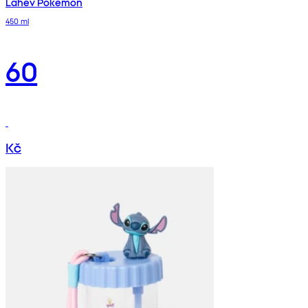
Láhev Pokémon
450 ml
60
Kč