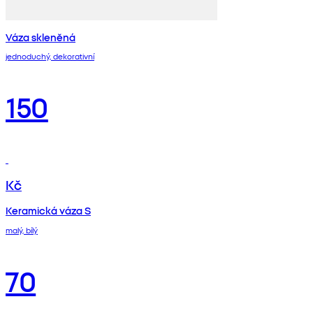
Váza skleněná
jednoduchý, dekorativní
150
Kč
Keramická váza S
malý, bílý
70