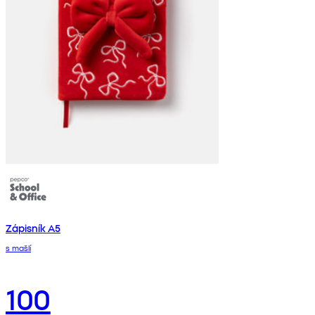
Zápisník A5
s mašlí
100