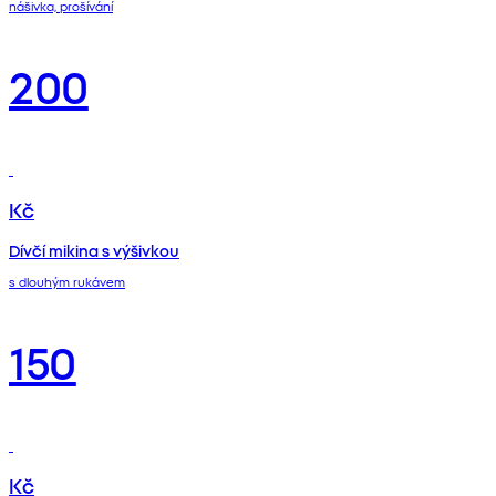
nášivka, prošívání
200
Kč
Dívčí mikina s výšivkou
s dlouhým rukávem
150
Kč