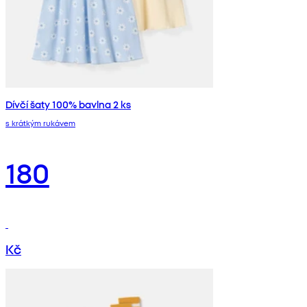
Dívčí šaty 100% bavlna 2 ks
s krátkým rukávem
180
Kč