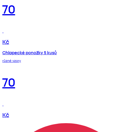
70
Kč
Chlapecké ponožky 5 kusů
různé vzory
70
Kč