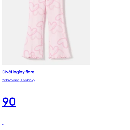
Dívčí legíny flare
žebrované, s volánky
90