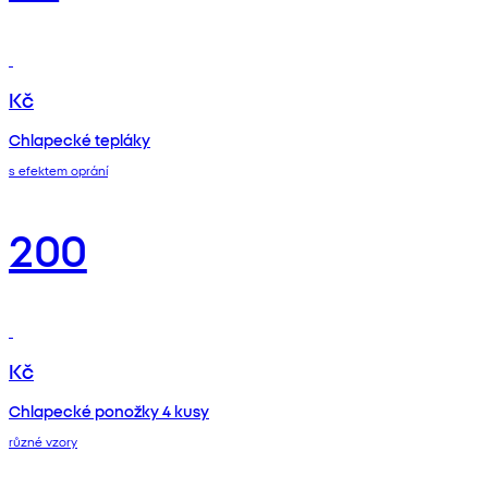
Kč
Chlapecké tepláky
s efektem oprání
200
Kč
Chlapecké ponožky 4 kusy
různé vzory