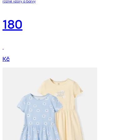
různé vzory a barvy
180
Kč