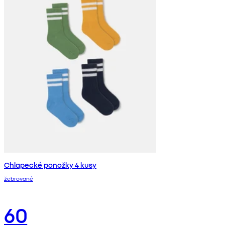
Chlapecké ponožky 4 kusy
žebrované
60