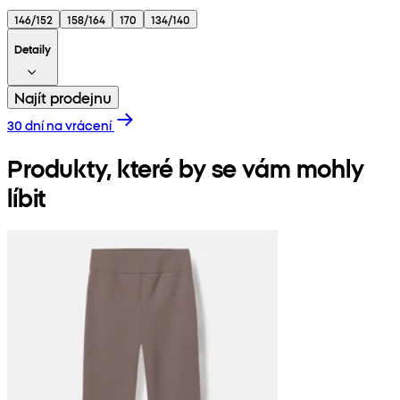
146/152
158/164
170
134/140
Detaily
Najít prodejnu
30 dní na vrácení
Produkty, které by se vám mohly
líbit