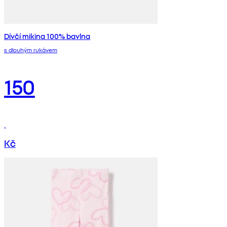
Dívčí mikina 100% bavlna
s dlouhým rukávem
150
Kč