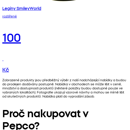
Legíny SmileyWorld
rozšířené
100
Kč
Zobrazené produkty jsou předběžný výběr z naší nadcházející nabídky a budou
do prodejen dodávány postupně. Nabídka v obchodech se může lišit v ceně,
množství a dostupnosti produktů (některé položky budou dostupné pouze ve
vybraných lokalitách). Fotografie ukazují vzorové návrhy a mohou se mírně lišit
od skutečných produktů. Nabídka platí do vyprodání zásob.
Proč nakupovat v
Pepco?