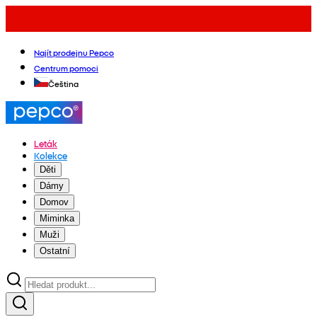
Najít prodejnu Pepco
Centrum pomoci
Čeština
Leták
Kolekce
Děti
Dámy
Domov
Miminka
Muži
Ostatní