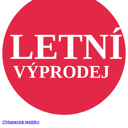
Chlapecké tepláky