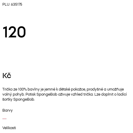
PLU: 635175
120
Kč
Tričko ze 100% bavlny je jemné k dětské pokožce, prodyšné a umožňuje
volný pohyb. Potisk SpongeBob oživuje vzhled trička. Lze doplnit o ladící
šortky SpongeBob.
Barvy
Velikosti