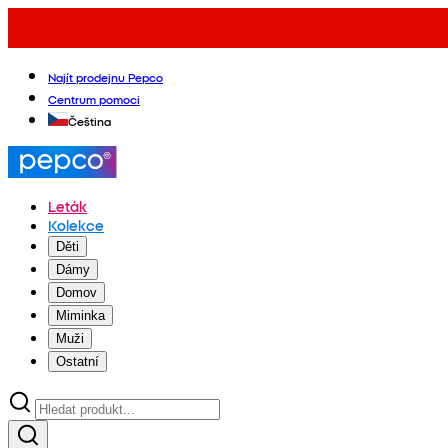
Najít prodejnu Pepco
Centrum pomoci
Čeština
Leták
Kolekce
Děti
Dámy
Domov
Miminka
Muži
Ostatní