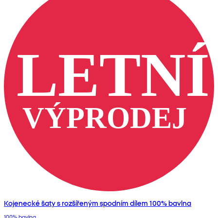
Kojenecké šaty s rozšířeným spodním dílem 100% bavlna
100% bavlna