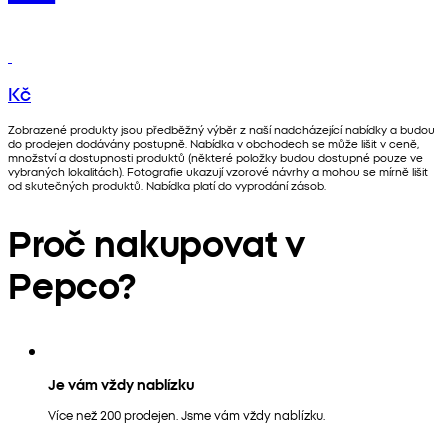
Kč
Zobrazené produkty jsou předběžný výběr z naší nadcházející nabídky a budou
do prodejen dodávány postupně. Nabídka v obchodech se může lišit v ceně,
množství a dostupnosti produktů (některé položky budou dostupné pouze ve
vybraných lokalitách). Fotografie ukazují vzorové návrhy a mohou se mírně lišit
od skutečných produktů. Nabídka platí do vyprodání zásob.
Proč nakupovat v
Pepco?
Je vám vždy nablízku
Více než 200 prodejen. Jsme vám vždy nablízku.