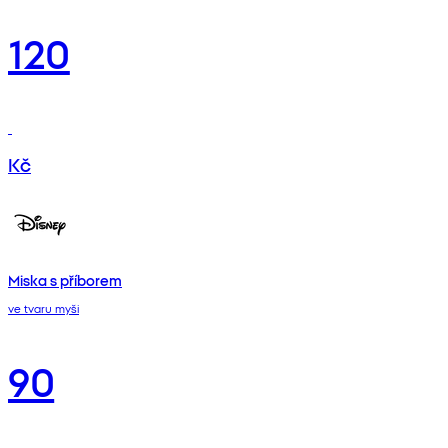
120
Kč
Miska s příborem
ve tvaru myši
90