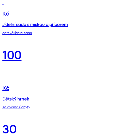
Kč
Jídelní sada s miskou a příborem
dětská jídelní sada
100
Kč
Dětský hrnek
se dvěma úchyty
30