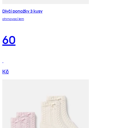
Dívčí ponožky 3 kusy
ohrnovací lem
60
Kč