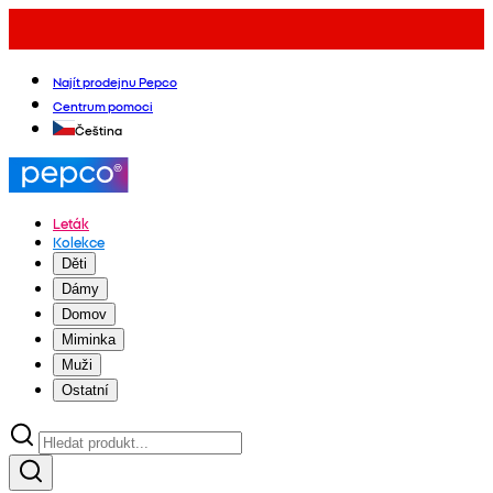
Najít prodejnu Pepco
Centrum pomoci
Čeština
Leták
Kolekce
Děti
Dámy
Domov
Miminka
Muži
Ostatní