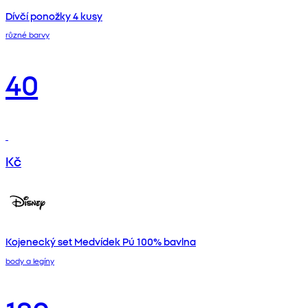
Dívčí ponožky 4 kusy
různé barvy
40
Kč
Kojenecký set Medvídek Pú 100% bavlna
body a legíny