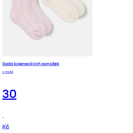
Sada kojeneckých ponožek
s mašlí
30
Kč