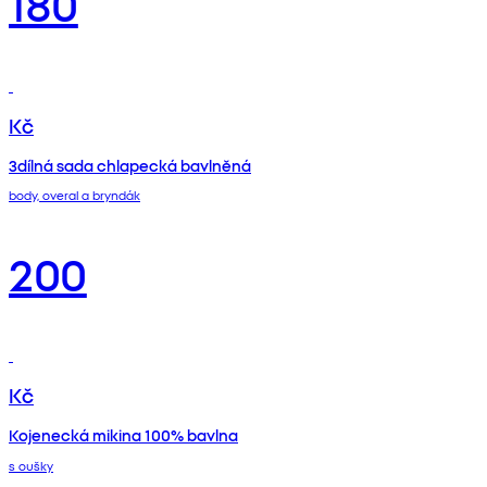
180
Kč
3dílná sada chlapecká bavlněná
body, overal a bryndák
200
Kč
Kojenecká mikina 100% bavlna
s oušky