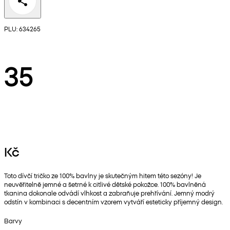
PLU: 634265
35
Kč
Toto dívčí tričko ze 100% bavlny je skutečným hitem této sezóny! Je
neuvěřitelně jemné a šetrné k citlivé dětské pokožce. 100% bavlněná
tkanina dokonale odvádí vlhkost a zabraňuje prehřívání. Jemný modrý
odstín v kombinaci s decentním vzorem vytváří esteticky příjemný design.
Barvy