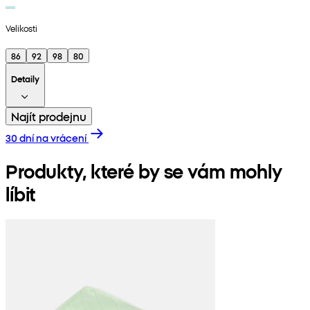
Velikosti
86
92
98
80
Detaily
Najít prodejnu
30 dní na vrácení
Produkty, které by se vám mohly
líbit