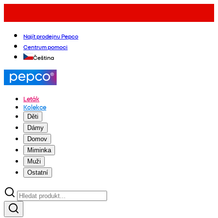
Najít prodejnu Pepco
Centrum pomoci
Čeština
Leták
Kolekce
Děti
Dámy
Domov
Miminka
Muži
Ostatní