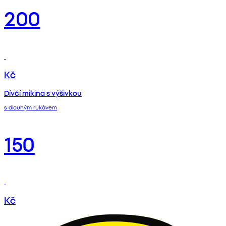
200
Kč
Dívčí mikina s výšivkou
s dlouhým rukávem
150
Kč