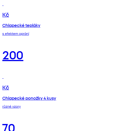
Kč
Chlapecké tepláky
s efektem oprání
200
Kč
Chlapecké ponožky 4 kusy
různé vzory
70