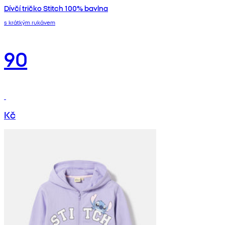
Dívčí tričko Stitch 100% bavlna
s krátkým rukávem
90
Kč