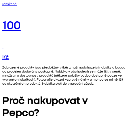
rozšířené
100
Kč
Zobrazené produkty jsou předběžný výběr z naší nadcházející nabídky a budou
do prodejen dodávány postupně. Nabídka v obchodech se může lišit v ceně,
množství a dostupnosti produktů (některé položky budou dostupné pouze ve
vybraných lokalitách). Fotografie ukazují vzorové návrhy a mohou se mírně lišit
od skutečných produktů. Nabídka platí do vyprodání zásob.
Proč nakupovat v
Pepco?