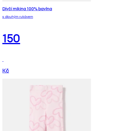
Dívčí mikina 100% bavlna
s dlouhým rukávem
150
Kč