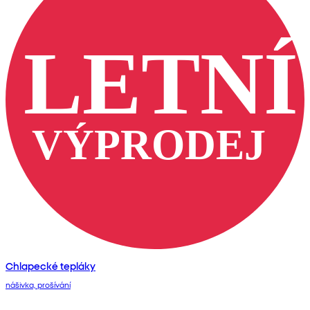
Chlapecké tepláky
nášivka, prošívání