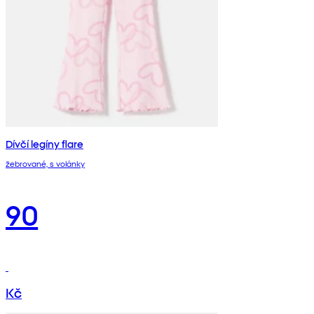
Dívčí legíny flare
žebrované, s volánky
90
Kč