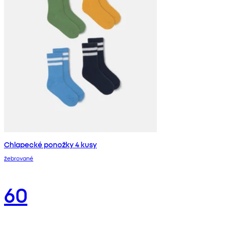
Chlapecké ponožky 4 kusy
žebrované
60