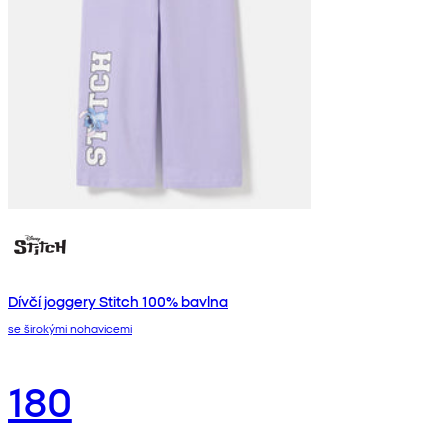
Dívčí joggery Stitch 100% bavlna
se širokými nohavicemi
180