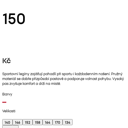
150
Kč
Sportovní legíny zajišťují pohodlí při sportu i každodenním nošení. Pružný
materiál se dobře přizpůsobí postavě a podporuje volnost pohybu. Vysoký
pas zvyšuje komfort a drží na místě.
Barvy
Velikosti
140
146
152
158
164
170
134