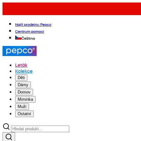
Najít prodejnu Pepco
Centrum pomoci
Čeština
Leták
Kolekce
Děti
Dámy
Domov
Miminka
Muži
Ostatní