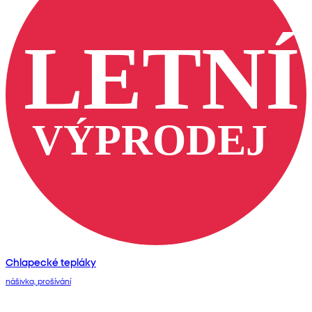
Chlapecké tepláky
nášivka, prošívání