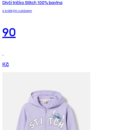
Dívčí tričko Stitch 100% bavlna
s krátkým rukávem
90
Kč