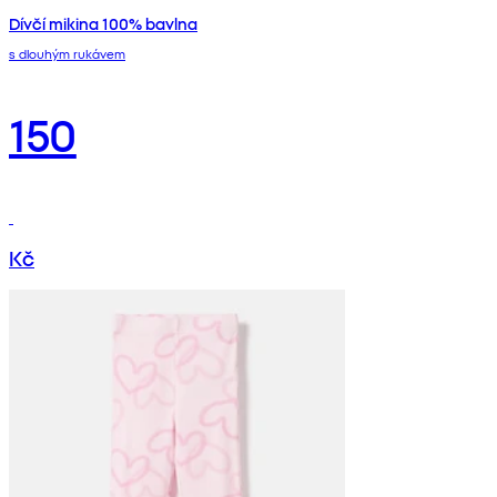
Dívčí mikina 100% bavlna
s dlouhým rukávem
150
Kč