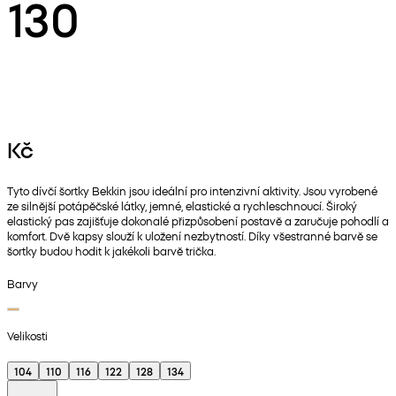
130
Kč
Tyto dívčí šortky Bekkin jsou ideální pro intenzivní aktivity. Jsou vyrobené
ze silnější potápěčské látky, jemné, elastické a rychleschnoucí. Široký
elastický pas zajišťuje dokonalé přizpůsobení postavě a zaručuje pohodlí a
komfort. Dvě kapsy slouží k uložení nezbytností. Díky všestranné barvě se
šortky budou hodit k jakékoli barvě trička.
Barvy
Velikosti
104
110
116
122
128
134