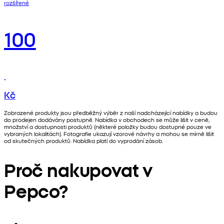
rozšířené
100
Kč
Zobrazené produkty jsou předběžný výběr z naší nadcházející nabídky a budou
do prodejen dodávány postupně. Nabídka v obchodech se může lišit v ceně,
množství a dostupnosti produktů (některé položky budou dostupné pouze ve
vybraných lokalitách). Fotografie ukazují vzorové návrhy a mohou se mírně lišit
od skutečných produktů. Nabídka platí do vyprodání zásob.
Proč nakupovat v
Pepco?