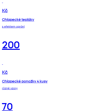
Kč
Chlapecké tepláky
s efektem oprání
200
Kč
Chlapecké ponožky 4 kusy
různé vzory
70