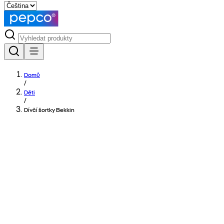
Domů
/
Děti
/
Dívčí šortky Bekkin