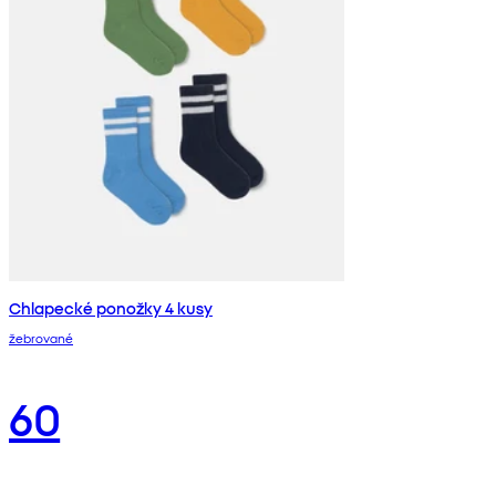
Chlapecké ponožky 4 kusy
žebrované
60