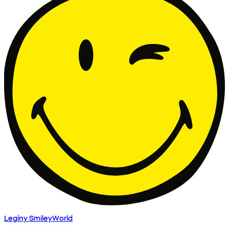
Legíny SmileyWorld