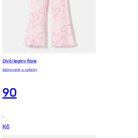
Dívčí legíny flare
žebrované, s volánky
90
Kč