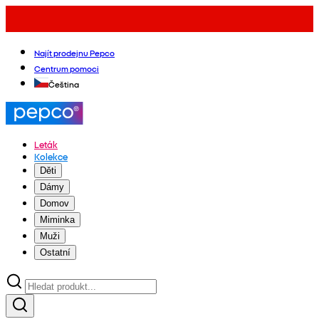
Najít prodejnu Pepco
Centrum pomoci
Čeština
Leták
Kolekce
Děti
Dámy
Domov
Miminka
Muži
Ostatní