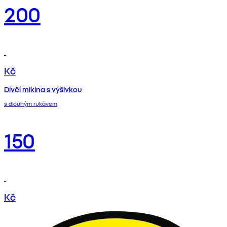
200
Kč
Dívčí mikina s výšivkou
s dlouhým rukávem
150
Kč