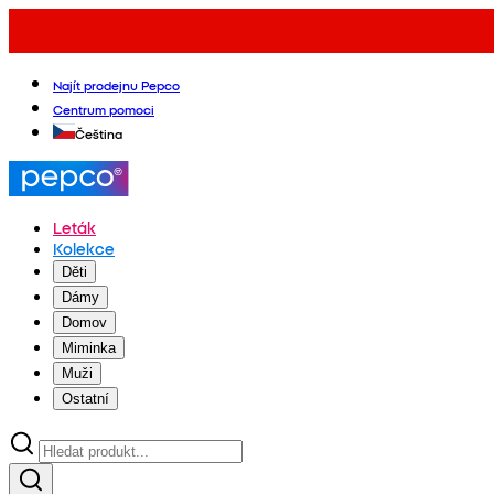
Najít prodejnu Pepco
Centrum pomoci
Čeština
Leták
Kolekce
Děti
Dámy
Domov
Miminka
Muži
Ostatní