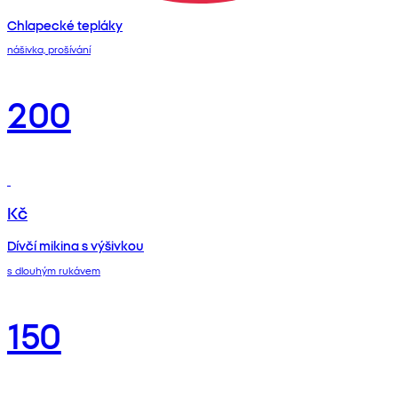
Chlapecké tepláky
nášivka, prošívání
200
Kč
Dívčí mikina s výšivkou
s dlouhým rukávem
150