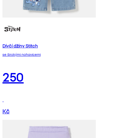
Dívčí džíny Stitch
se širokými nohavicemi
250
Kč