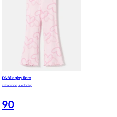
Dívčí legíny flare
žebrované, s volánky
90