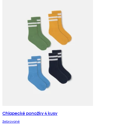
Chlapecké ponožky 4 kusy
žebrované