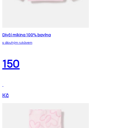
Dívčí mikina 100% bavlna
s dlouhým rukávem
150
Kč