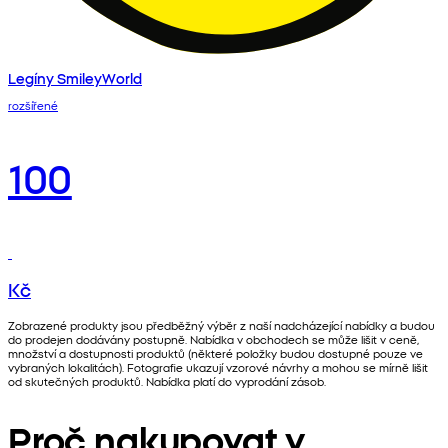
Legíny SmileyWorld
rozšířené
100
Kč
Zobrazené produkty jsou předběžný výběr z naší nadcházející nabídky a budou
do prodejen dodávány postupně. Nabídka v obchodech se může lišit v ceně,
množství a dostupnosti produktů (některé položky budou dostupné pouze ve
vybraných lokalitách). Fotografie ukazují vzorové návrhy a mohou se mírně lišit
od skutečných produktů. Nabídka platí do vyprodání zásob.
Proč nakupovat v