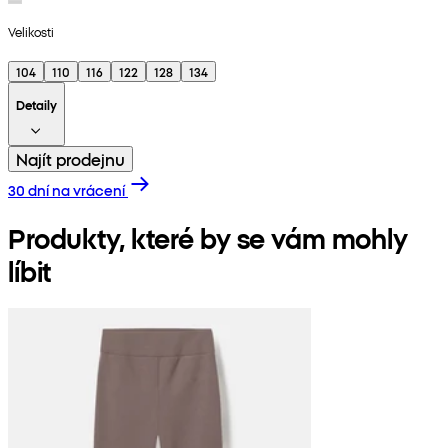
Velikosti
104
110
116
122
128
134
Detaily
Najít prodejnu
30 dní na vrácení
Produkty, které by se vám mohly
líbit