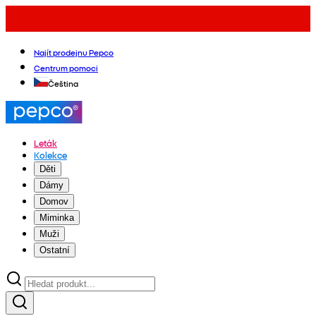
Najít prodejnu Pepco
Centrum pomoci
Čeština
Leták
Kolekce
Děti
Dámy
Domov
Miminka
Muži
Ostatní