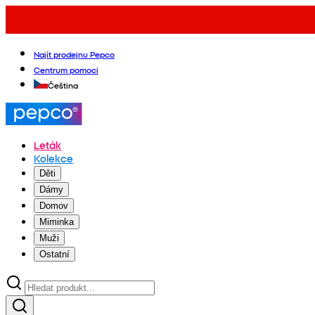
Najít prodejnu Pepco
Centrum pomoci
Čeština
Leták
Kolekce
Děti
Dámy
Domov
Miminka
Muži
Ostatní