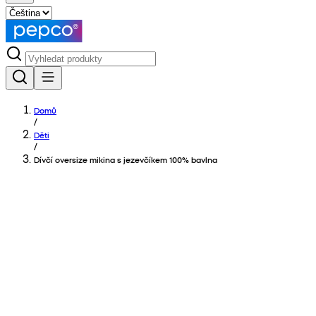
Domů
/
Děti
/
Dívčí oversize mikina s jezevčíkem 100% bavlna