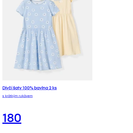
Dívčí šaty 100% bavlna 2 ks
s krátkým rukávem
180