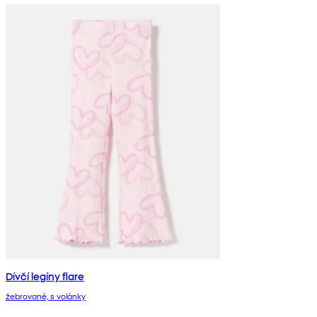
Dívčí legíny flare
žebrované, s volánky