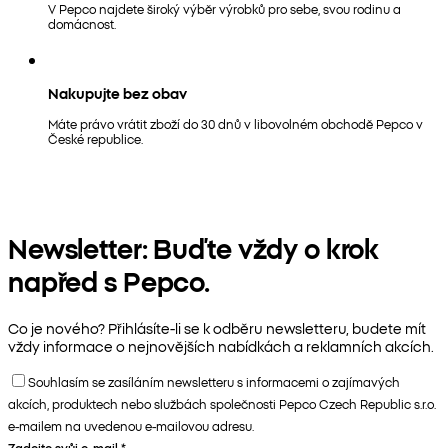
V Pepco najdete široký výběr výrobků pro sebe, svou rodinu a
domácnost.
Nakupujte bez obav
Máte právo vrátit zboží do 30 dnů v libovolném obchodě Pepco v
České republice.
Newsletter: Buďte vždy o krok
napřed s Pepco.
Co je nového? Přihlásíte-li se k odběru newsletteru, budete mít
vždy informace o nejnovějších nabídkách a reklamních akcích.
Souhlasím se zasíláním newsletteru s informacemi o zajímavých
akcích, produktech nebo službách společnosti Pepco Czech Republic s.r.o.
e-mailem na uvedenou e-mailovou adresu.
Zadejte svůj e-mail
*