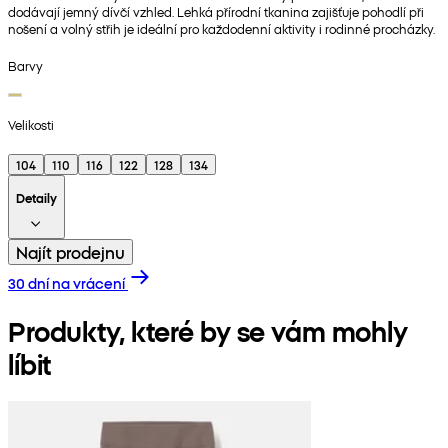
dodávají jemný dívčí vzhled. Lehká přírodní tkanina zajišťuje pohodlí při
nošení a volný střih je ideální pro každodenní aktivity i rodinné procházky.
Barvy
Velikosti
104
110
116
122
128
134
Detaily
Najít prodejnu
30 dní na vrácení
Produkty, které by se vám mohly
líbit