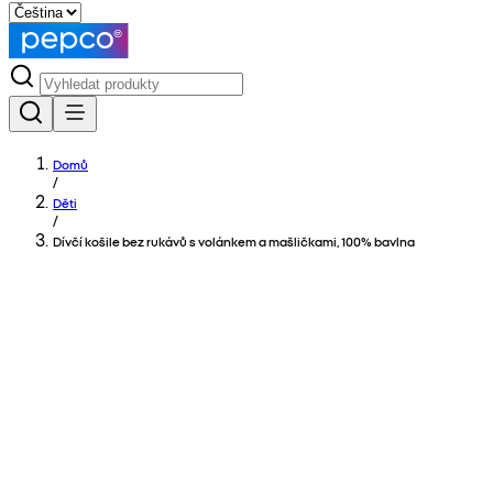
Domů
/
Děti
/
Dívčí košile bez rukávů s volánkem a mašličkami, 100% bavlna