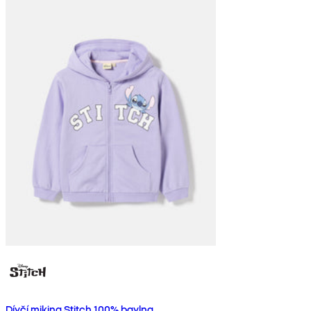
Dívčí mikina Stitch 100% bavlna