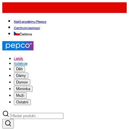
Najít prodejnu Pepco
Centrum pomoci
Čeština
Leták
Kolekce
Děti
Dámy
Domov
Miminka
Muži
Ostatní