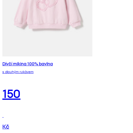
Dívčí mikina 100% bavlna
s dlouhým rukávem
150
Kč