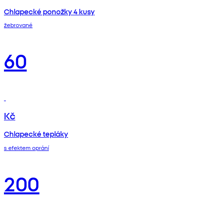
Chlapecké ponožky 4 kusy
žebrované
60
Kč
Chlapecké tepláky
s efektem oprání
200