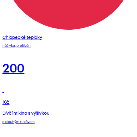
Chlapecké tepláky
nášivka, prošívání
200
Kč
Dívčí mikina s výšivkou
s dlouhým rukávem