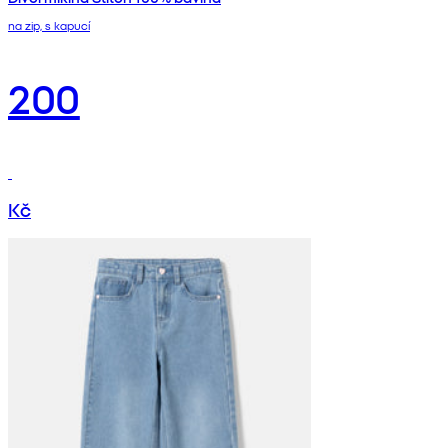
na zip, s kapucí
200
Kč