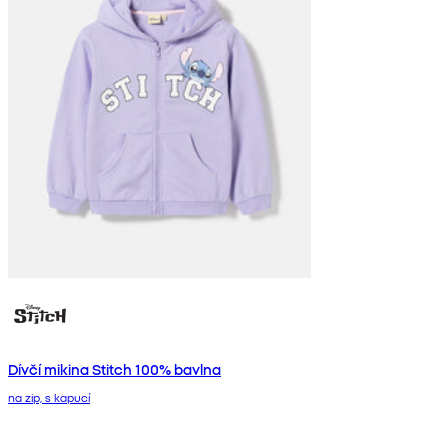
Dívčí mikina Stitch 100% bavlna
na zip, s kapucí