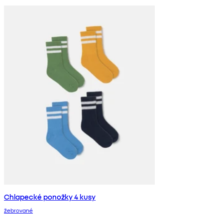
Chlapecké ponožky 4 kusy
žebrované