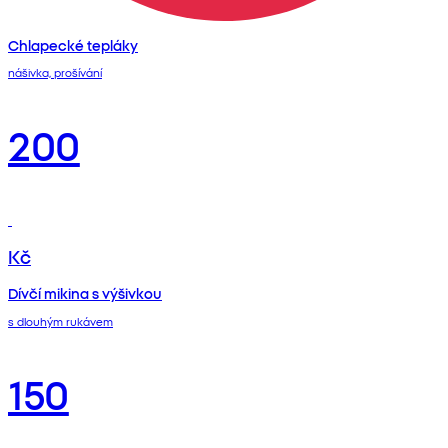
Chlapecké tepláky
nášivka, prošívání
200
Kč
Dívčí mikina s výšivkou
s dlouhým rukávem
150