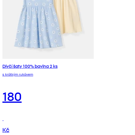
Dívčí šaty 100% bavlna 2 ks
s krátkým rukávem
180
Kč