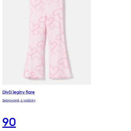
Dívčí legíny flare
žebrované, s volánky
90