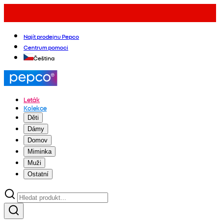
Najít prodejnu Pepco
Centrum pomoci
Čeština
Leták
Kolekce
Děti
Dámy
Domov
Miminka
Muži
Ostatní