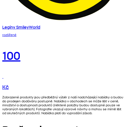
Legíny SmileyWorld
rozšířené
100
Kč
Zobrazené produkty jsou předběžný výběr z naší nadcházející nabídky a budou
do prodejen dodávány postupně. Nabídka v obchodech se může lišit v ceně,
množství a dostupnosti produktů (některé položky budou dostupné pouze ve
vybraných lokalitách). Fotografie ukazují vzorové návrhy a mohou se mírně lišit
od skutečných produktů. Nabídka platí do vyprodání zásob.