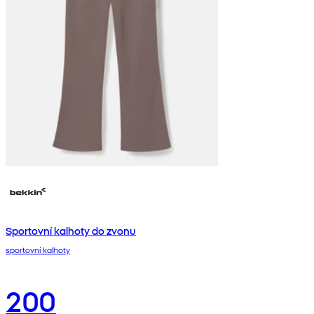
Sportovní kalhoty do zvonu
sportovní kalhoty
200