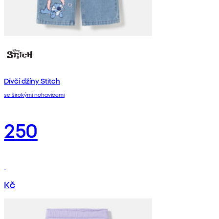
Dívčí džíny Stitch
se širokými nohavicemi
250
Kč