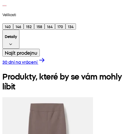
Velikosti
140
146
152
158
164
170
134
Detaily
Najít prodejnu
30 dní na vrácení
Produkty, které by se vám mohly
líbit