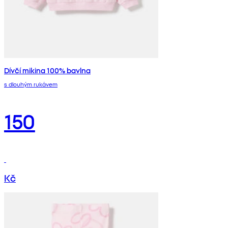
Dívčí mikina 100% bavlna
s dlouhým rukávem
150
Kč