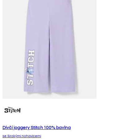
Dívčí joggery Stitch 100% bavlna
se širokými nohavicemi