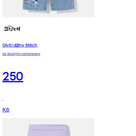
Dívčí džíny Stitch
se širokými nohavicemi
250
Kč