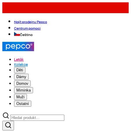
Najít prodejnu Pepco
Centrum pomoci
Čeština
Leták
Kolekce
Děti
Dámy
Domov
Miminka
Muži
Ostatní