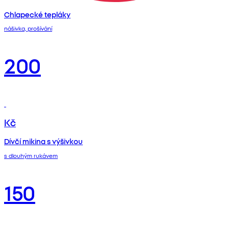
Chlapecké tepláky
nášivka, prošívání
200
Kč
Dívčí mikina s výšivkou
s dlouhým rukávem
150