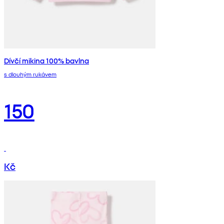
Dívčí mikina 100% bavlna
s dlouhým rukávem
150
Kč