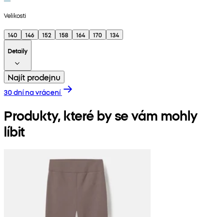
Velikosti
140
146
152
158
164
170
134
Detaily
Najít prodejnu
30 dní na vrácení
Produkty, které by se vám mohly
líbit