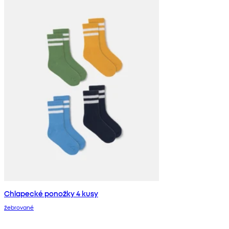
Chlapecké ponožky 4 kusy
žebrované