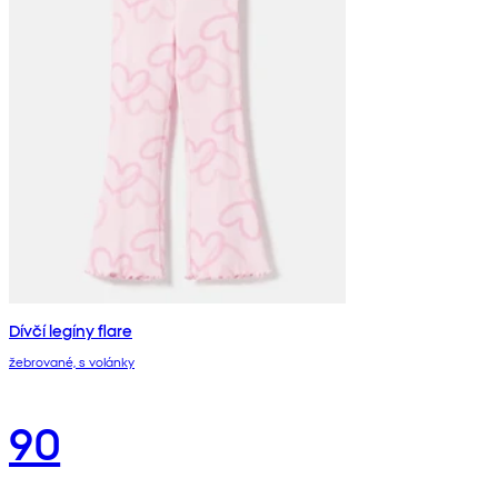
Dívčí legíny flare
žebrované, s volánky
90