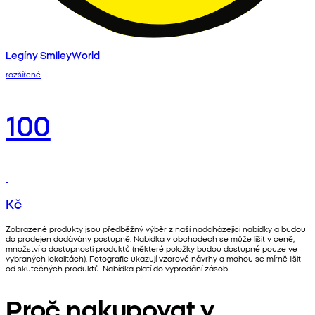
Legíny SmileyWorld
rozšířené
100
Kč
Zobrazené produkty jsou předběžný výběr z naší nadcházející nabídky a budou
do prodejen dodávány postupně. Nabídka v obchodech se může lišit v ceně,
množství a dostupnosti produktů (některé položky budou dostupné pouze ve
vybraných lokalitách). Fotografie ukazují vzorové návrhy a mohou se mírně lišit
od skutečných produktů. Nabídka platí do vyprodání zásob.
Proč nakupovat v