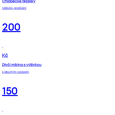
Chlapecké tepláky
nášivka, prošívání
200
Kč
Dívčí mikina s výšivkou
s dlouhým rukávem
150