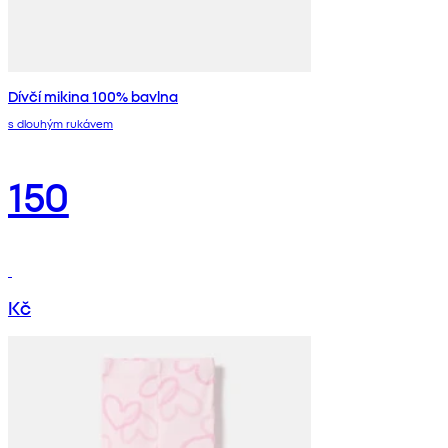
Dívčí mikina 100% bavlna
s dlouhým rukávem
150
Kč