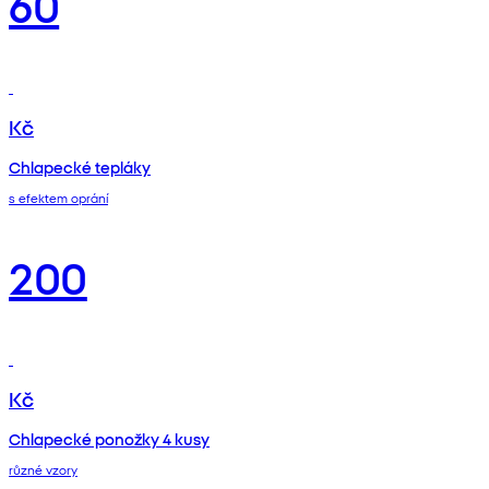
60
Kč
Chlapecké tepláky
s efektem oprání
200
Kč
Chlapecké ponožky 4 kusy
různé vzory