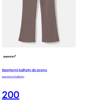
Sportovní kalhoty do zvonu
sportovní kalhoty
200