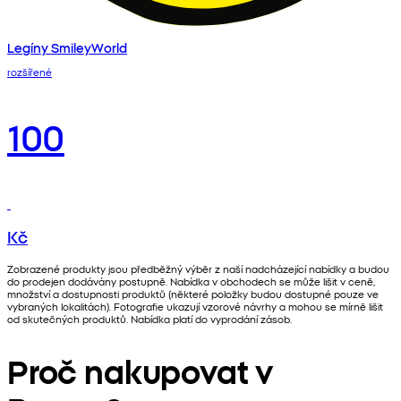
Legíny SmileyWorld
rozšířené
100
Kč
Zobrazené produkty jsou předběžný výběr z naší nadcházející nabídky a budou
do prodejen dodávány postupně. Nabídka v obchodech se může lišit v ceně,
množství a dostupnosti produktů (některé položky budou dostupné pouze ve
vybraných lokalitách). Fotografie ukazují vzorové návrhy a mohou se mírně lišit
od skutečných produktů. Nabídka platí do vyprodání zásob.
Proč nakupovat v