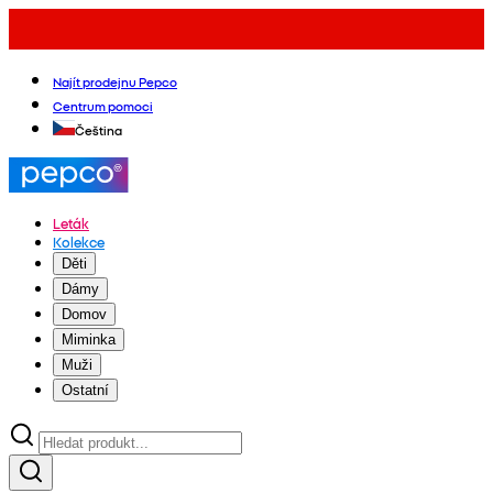
Najít prodejnu Pepco
Centrum pomoci
Čeština
Leták
Kolekce
Děti
Dámy
Domov
Miminka
Muži
Ostatní