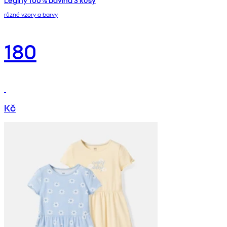
Legíny 100% bavlna 3 kusy
různé vzory a barvy
180
Kč