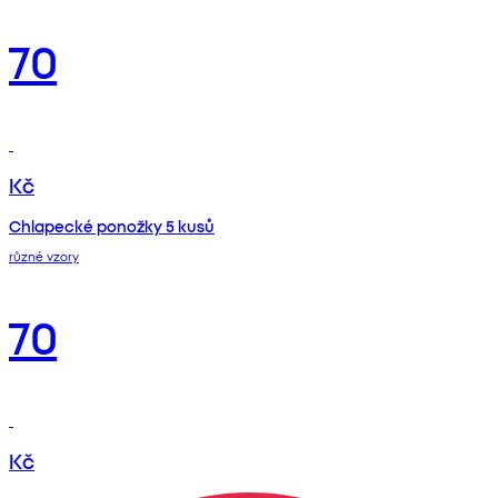
70
Kč
Chlapecké ponožky 5 kusů
různé vzory
70
Kč