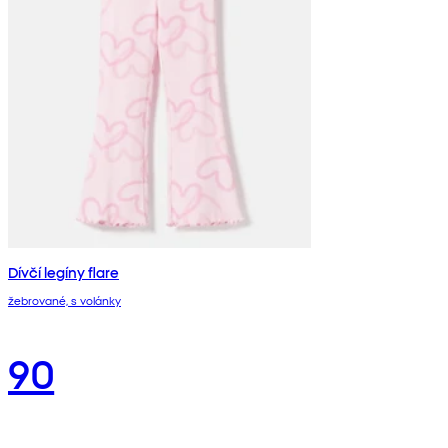
Dívčí legíny flare
žebrované, s volánky
90