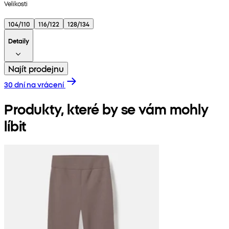
Velikosti
104/110
116/122
128/134
Detaily
Najít prodejnu
30 dní na vrácení
Produkty, které by se vám mohly
líbit