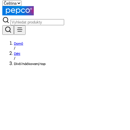
Domů
/
Děti
/
Dívčí háčkovaný top