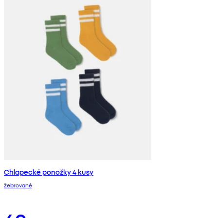
Chlapecké ponožky 4 kusy
žebrované