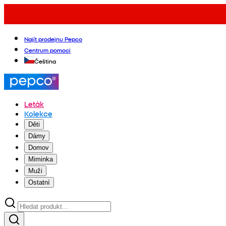
Najít prodejnu Pepco
Centrum pomoci
Čeština
Leták
Kolekce
Děti
Dámy
Domov
Miminka
Muži
Ostatní