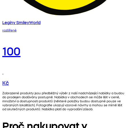
Legíny SmileyWorld
rozšířené
100
Kč
Zobrazené produkty jsou předběžný výběr z naší nadcházející nabídky a budou
do prodejen dodávány postupně. Nabídka v obchodech se může lišit v ceně,
množství a dostupnosti produktů (některé položky budou dostupné pouze ve
vybraných lokalitách). Fotografie ukazují vzorové návrhy a mohou se mírně lišit
od skutečných produktů. Nabídka platí do vyprodání zásob.
Proč nakupovat v