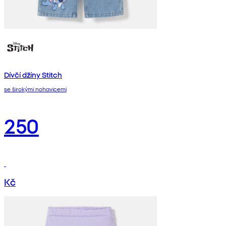
Dívčí džíny Stitch
se širokými nohavicemi
250
Kč