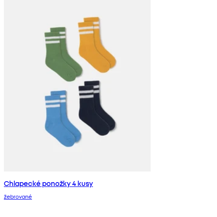
Chlapecké ponožky 4 kusy
žebrované