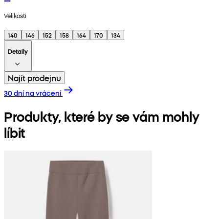
Velikosti
140
146
152
158
164
170
134
Detaily
Najít prodejnu
30 dní na vrácení
Produkty, které by se vám mohly
líbit