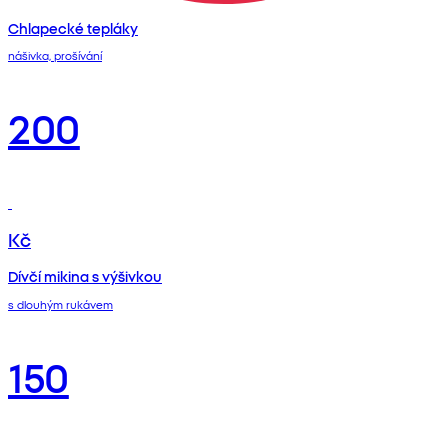
Chlapecké tepláky
nášivka, prošívání
200
Kč
Dívčí mikina s výšivkou
s dlouhým rukávem
150