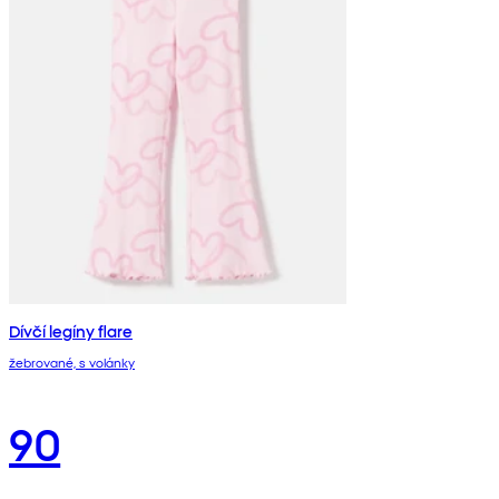
Dívčí legíny flare
žebrované, s volánky
90