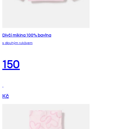
Dívčí mikina 100% bavlna
s dlouhým rukávem
150
Kč