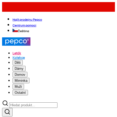
Najít prodejnu Pepco
Centrum pomoci
Čeština
Leták
Kolekce
Děti
Dámy
Domov
Miminka
Muži
Ostatní