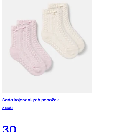
Sada kojeneckých ponožek
s mašlí
30