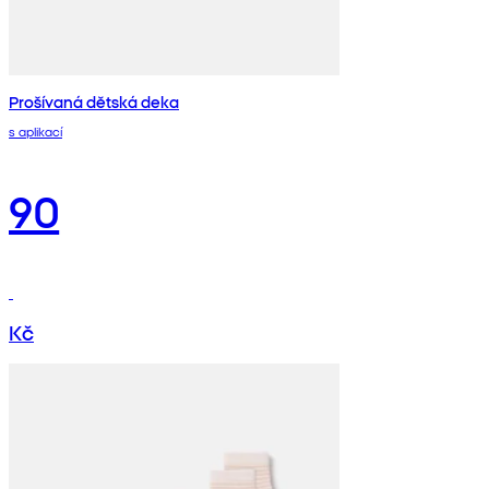
Prošívaná dětská deka
s aplikací
90
Kč