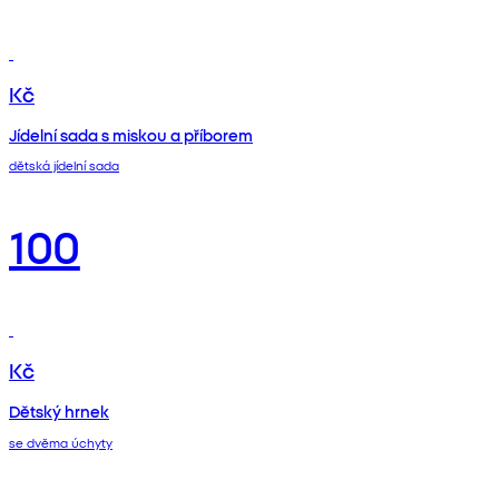
Kč
Jídelní sada s miskou a příborem
dětská jídelní sada
100
Kč
Dětský hrnek
se dvěma úchyty