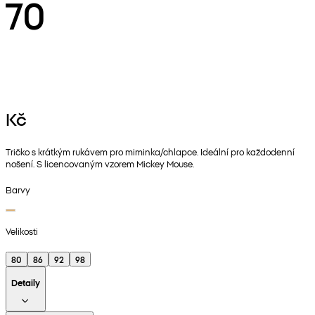
70
Kč
Tričko s krátkým rukávem pro miminka/chlapce. Ideální pro každodenní
nošení. S licencovaným vzorem Mickey Mouse.
Barvy
Velikosti
80
86
92
98
Detaily