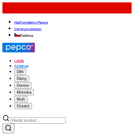
Najít prodejnu Pepco
Centrum pomoci
Čeština
Leták
Kolekce
Děti
Dámy
Domov
Miminka
Muži
Ostatní