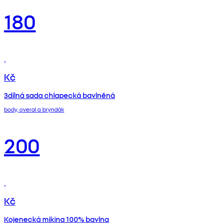
180
Kč
3dílná sada chlapecká bavlněná
body, overal a bryndák
200
Kč
Kojenecká mikina 100% bavlna