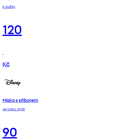
s oušky
120
Kč
Miska s příborem
ve tvaru myši
90