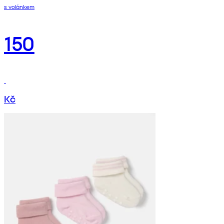
s volánkem
150
Kč