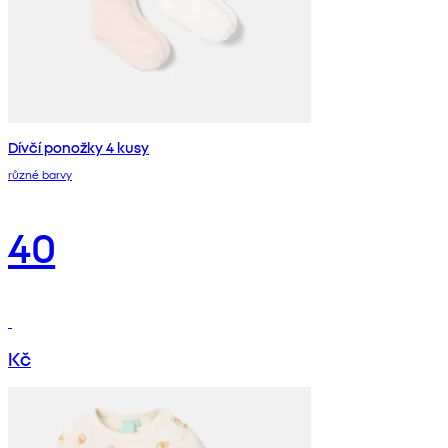
Dívčí ponožky 4 kusy
různé barvy
40
Kč