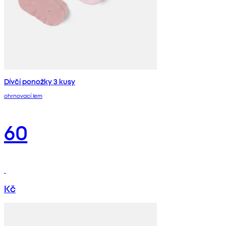
Dívčí ponožky 3 kusy
ohrnovací lem
60
Kč