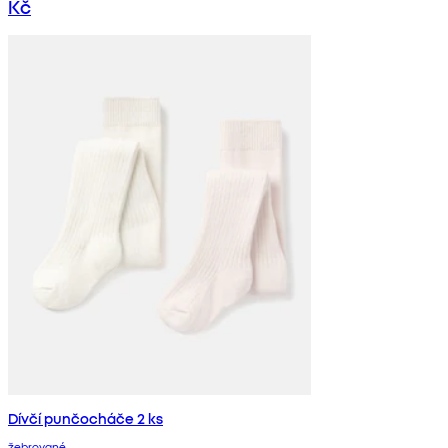
Kč
Dívčí punčocháče 2 ks
žebrované