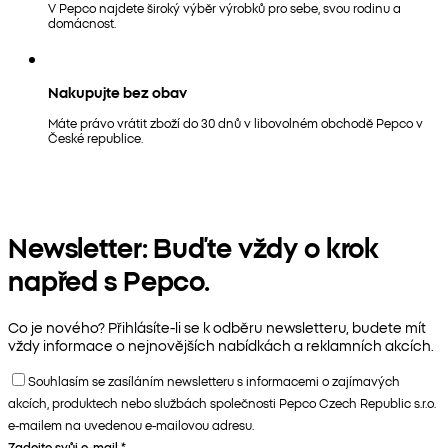
V Pepco najdete široký výběr výrobků pro sebe, svou rodinu a
domácnost.
Nakupujte bez obav
Máte právo vrátit zboží do 30 dnů v libovolném obchodě Pepco v
České republice.
Newsletter: Buďte vždy o krok
napřed s Pepco.
Co je nového? Přihlásíte-li se k odběru newsletteru, budete mít
vždy informace o nejnovějších nabídkách a reklamních akcích.
Souhlasím se zasíláním newsletteru s informacemi o zajímavých
akcích, produktech nebo službách společnosti Pepco Czech Republic s.r.o.
e-mailem na uvedenou e-mailovou adresu.
Zadejte svůj e-mail
*