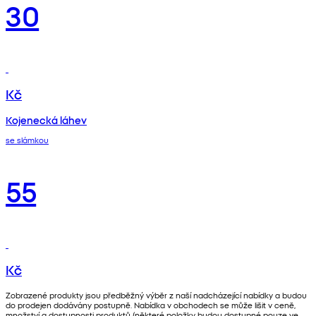
30
Kč
Kojenecká láhev
se slámkou
55
Kč
Zobrazené produkty jsou předběžný výběr z naší nadcházející nabídky a budou
do prodejen dodávány postupně. Nabídka v obchodech se může lišit v ceně,
množství a dostupnosti produktů (některé položky budou dostupné pouze ve