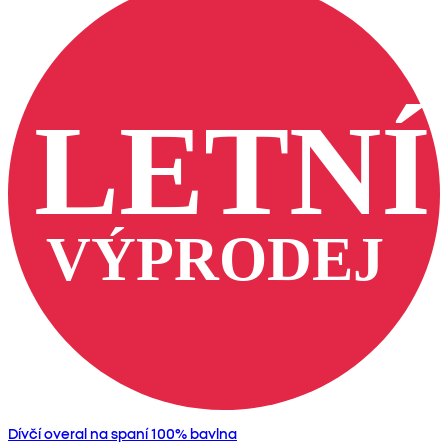
Dívčí overal na spaní 100% bavlna