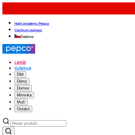
Najít prodejnu Pepco
Centrum pomoci
Čeština
Leták
Kolekce
Děti
Dámy
Domov
Miminka
Muži
Ostatní