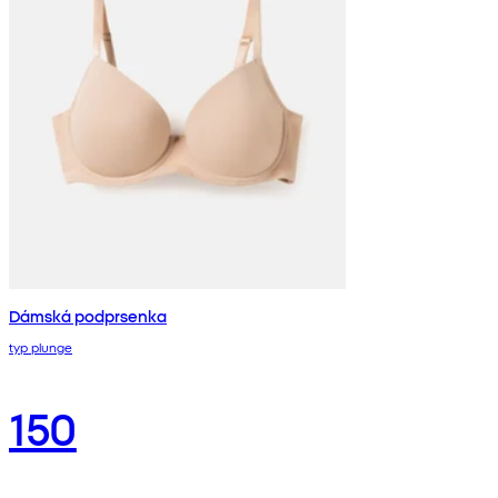
Dámská podprsenka
typ plunge
150