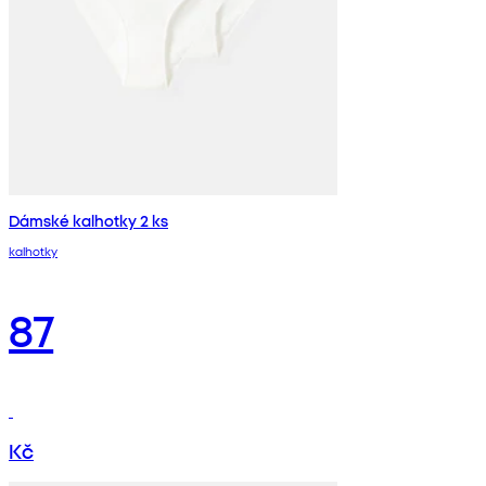
Dámské kalhotky 2 ks
kalhotky
87
Kč