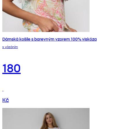
Dámská košile s barevným vzorem 100% viskóza
s vázáním
180
Kč