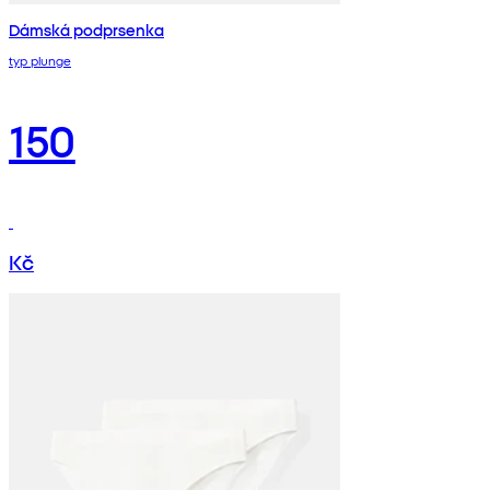
Dámská podprsenka
typ plunge
150
Kč