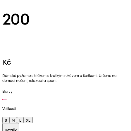
200
Kč
Dámské pyžamo s tričkem s krátkým rukávem a šortkami. Určeno na
domácí nošení, relaxaci a spaní.
Barvy
Velikosti
S
M
L
XL
Detaily