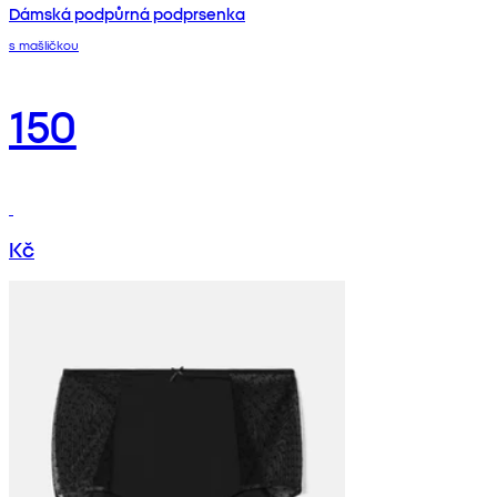
Dámská podpůrná podprsenka
s mašličkou
150
Kč