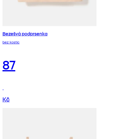
Bezešvá podprsenka
bez kostic
87
Kč