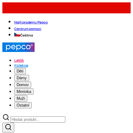
Najít prodejnu Pepco
Centrum pomoci
Čeština
Leták
Kolekce
Děti
Dámy
Domov
Miminka
Muži
Ostatní