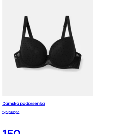
Dámská podprsenka
typ plunge
150