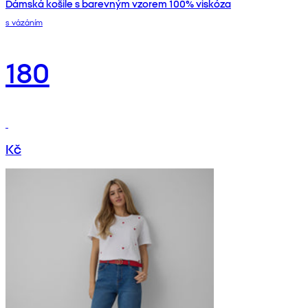
Dámská košile s barevným vzorem 100% viskóza
s vázáním
180
Kč