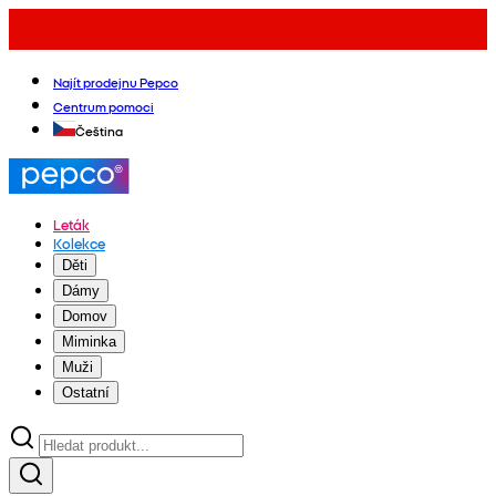
Najít prodejnu Pepco
Centrum pomoci
Čeština
Leták
Kolekce
Děti
Dámy
Domov
Miminka
Muži
Ostatní