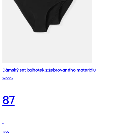
Dámský set kalhotek z žebrovaného materiálu
2‑pack
87
Kč