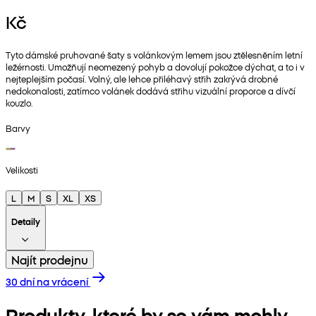
Kč
Tyto dámské pruhované šaty s volánkovým lemem jsou ztělesněním letní
ležérnosti. Umožňují neomezený pohyb a dovolují pokožce dýchat, a to i v
nejteplejším počasí. Volný, ale lehce přiléhavý střih zakrývá drobné
nedokonalosti, zatímco volánek dodává střihu vizuální proporce a dívčí
kouzlo.
Barvy
Velikosti
L
M
S
XL
XS
Detaily
Najít prodejnu
30 dní na vrácení
Produkty, které by se vám mohly