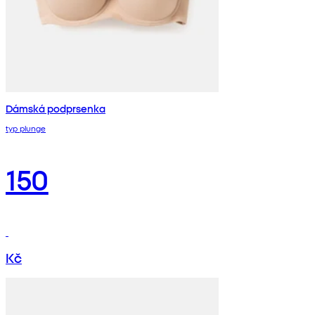
Dámská podprsenka
typ plunge
150
Kč