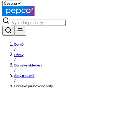
Domů
/
Dámy
/
Dámské oblečení
/
Šaty a sukně
/
Dámské pruhované šaty