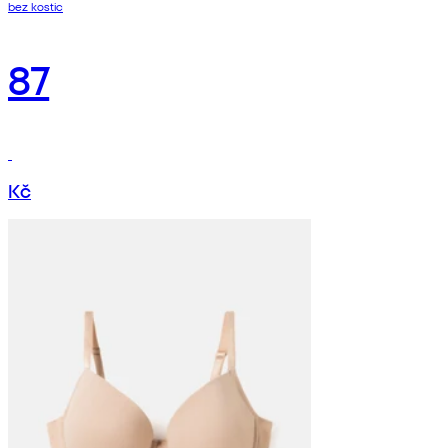
bez kostic
87
Kč