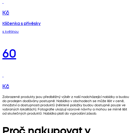
Kč
Klíčenka s přívěsky
s květinou
60
Kč
Zobrazené produkty jsou předběžný výběr z naší nadcházející nabídky a budou
do prodejen dodávány postupně. Nabídka v obchodech se může lišit v ceně,
množství a dostupnosti produktů (některé položky budou dostupné pouze ve
vybraných lokalitách). Fotografie ukazují vzorové návrhy a mohou se mírně lišit
od skutečných produktů. Nabídka platí do vyprodání zásob.
Proč nakupovat v