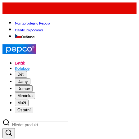
Najít prodejnu Pepco
Centrum pomoci
Čeština
Leták
Kolekce
Děti
Dámy
Domov
Miminka
Muži
Ostatní