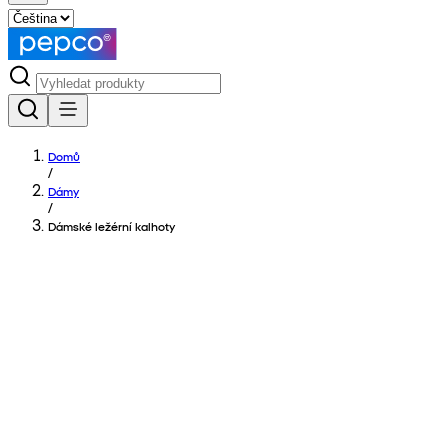
Domů
/
Dámy
/
Dámské ležérní kalhoty