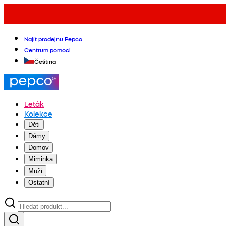
Najít prodejnu Pepco
Centrum pomoci
Čeština
Leták
Kolekce
Děti
Dámy
Domov
Miminka
Muži
Ostatní